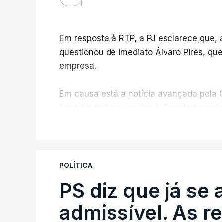
Em resposta à RTP, a PJ esclarece que,
questionou de imediato Álvaro Pires, qu
empresa.
Em causa está a notícia avançada pela C
também tinha recorrido à Construbarcelo
V
A Judiciária adianta ainda que não orde
disciplinar, por não ter qualquer element
POLÍTICA
PS diz que já se 
ARTIGOS RELACIONADOS
Empreiteiro da Co
admissível. As r
diretor financeiro 