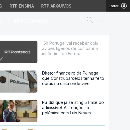
G
RTP ENSINA
RTP ARQUIVOS
Entrar
Abrir campo de
|
S
RTP
DESPORTO
iros de combate a incênd
15h Portugal vai receber dois
aviões ligeiros de combate a
incêndios da Europa
Diretor financeiro da PJ nega
que Construbarcelos tenha feito
obras na casa onde vive
PS diz que já se atingiu limite do
admissível. As reações à
polémica com Luís Neves