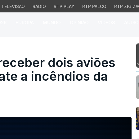
TELEVISÃO
RÁDIO
RTP PLAY
RTP PALCO
RTP ZIG ZA
026
EUROPA
MUNDO
OPINIÃO
VÍDEOS
ÁUDIO
eceber dois aviões lige
 receber dois aviões
ate a incêndios da