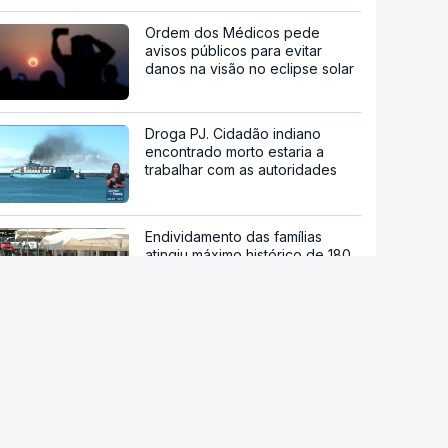
Ordem dos Médicos pede
avisos públicos para evitar
danos na visão no eclipse solar
Droga PJ. Cidadão indiano
encontrado morto estaria a
trabalhar com as autoridades
Endividamento das famílias
atingiu máximo histórico de 180
mil milhões de euros
Viajavam com crianças
africanas. PJ deteve dois
homens por suspeitas de tráfico
de pessoas
China mantém alertas antes de