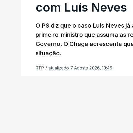
com Luís Neves
atualizado 7 Agosto 20
O PS diz que o caso Luís Neves já a
Empreiteiro que f
trabalhou para o d
primeiro-ministro que assuma as 
atualizado 7 Agosto 20
Governo. O Chega acrescenta que
situação.
RTP
/
atualizado 7 Agosto 2026, 13:46