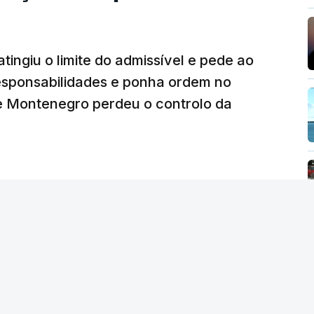
26, 14:25
tingiu o limite do admissível e pede ao
ez obras na casa de Luís Neves também
iretor financeiro da PJ
responsabilidades e ponha ordem no
26, 14:26
 Montenegro perdeu o controlo da