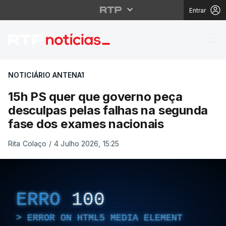
Entrar
15h PS quer que gover
NOTICIÁRIO ANTENA1
15h PS quer que governo peça
desculpas pelas falhas na segunda
fase dos exames nacionais
Rita Colaço
/
4 Julho 2026, 15:25
ERRO
100
ERROR ON HTML5 MEDIA ELEMENT