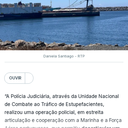
instalado junto à Polícia Judiciária de Lisboa
”.
O corpo foi transportado para o Instituto de
Medicina Legal pelas 11h40 horas.
Daniela Santiago - RTP
“O detido foi encontrado pelos elementos da
vigilância que procediam à abertura matinal das
celas, tendo sido de imediato ativado o socorro
OUVIR
pelo 112, tendo os técnicos de emergência
verificado o óbito”, acrescenta.
“A Polícia Judiciária, através da Unidade Nacional
de Combate ao Tráfico de Estupefacientes,
A DGRSP explica ainda que, após encontrado o
realizou uma operação policial, em estreita
homem sem vida, a cela foi encerrada, “
tendo a
articulação e cooperação com a Marinha e a Força
ocorrência sido imediatamente participada ao