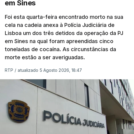
em Sines
concluído a tempo.
Foi esta quarta-feira encontrado morto na sua
cela na cadeia anexa à Polícia Judiciária de
"Durante o fim de semana e nos últimos dias,
Lisboa um dos três detidos da operação da PJ
apercebamo-nos que ainda estão a ser
em Sines na qual foram apreendidas cinco
convocados professores para reapreciações"
,
toneladas de cocaína. As circunstâncias da
disse a professora à agência Lusa.
"Será
morte estão a ser averiguadas.
praticamente impossível termos a totalidade
das reapreciações na sexta-feira".
RTP
/
atualizado 5 Agosto 2026, 18:47
Segundo os docentes, o processo de reapreciação
está a enfrentar vários constrangimentos. Há
casos em que faltam os modelos preenchidos
pelos alunos com a alegação justificativa para o
pedido de reapreciação, ou os documentos que os
relatores devem preencher.