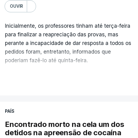
OUVIR
Inicialmente, os professores tinham até terça-feira
para finalizar a reapreciação das provas, mas
perante a incapacidade de dar resposta a todos os
pedidos foram, entretanto, informados que
poderiam fazê-lo até quinta-feira.
A intenção era que os resultados fossem
VER MAIS
publicados no dia seguinte (sexta-feira), o que
poderá não acontecer.
PAÍS
No domingo, estavam concluídos cerca de 50 por
cento dos mais de 20 mil pedidos de reapreciação,
Encontrado morto na cela um dos
mas Cristina Mota, porta-voz da Missão Escola
detidos na apreensão de cocaína
Pública, tem dúvidas de que o processo esteja