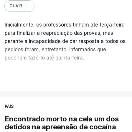
OUVIR
Inicialmente, os professores tinham até terça-feira
para finalizar a reapreciação das provas, mas
perante a incapacidade de dar resposta a todos os
pedidos foram, entretanto, informados que
poderiam fazê-lo até quinta-feira.
A intenção era que os resultados fossem
VER MAIS
publicados no dia seguinte (sexta-feira), o que
poderá não acontecer.
PAÍS
No domingo, estavam concluídos cerca de 50 por
cento dos mais de 20 mil pedidos de reapreciação,
Encontrado morto na cela um dos
mas Cristina Mota, porta-voz da Missão Escola
detidos na apreensão de cocaína
Pública, tem dúvidas de que o processo esteja