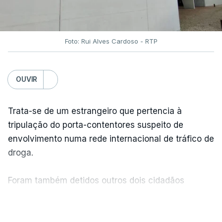
"Este é um processo muito mais burocrático"
,
sublinhou Cristina Mota, afirmando que, além do
prazo apertado e do volume de trabalho, alguns
Foto: Rui Alves Cardoso - RTP
docentes não conseguem concluir as
reapreciações devido a documentação em falta.
OUVIR
Quanto aos exames da 2.ª fase, o ministro da
Trata-se de um estrangeiro que pertencia à
Educação, Fernando Alexandre, disse na segunda-
tripulação do porta-contentores suspeito de
feira que cerca de 97% das respostas estavam
envolvimento numa rede internacional de tráfico de
classificadas e que o processo está a decorrer
droga.
"com normalidade e tranquilidade".
Foram também detidos outros dois cidadãos
c/ Lusa
estrangeiros, em situação clandestina e irregular,
VER MAIS
que se encontravam no interior do navio visado na
operação "Skydrop".