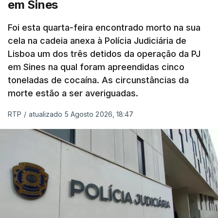
em Sines
concluído a tempo.
Foi esta quarta-feira encontrado morto na sua
cela na cadeia anexa à Polícia Judiciária de
"Durante o fim de semana e nos últimos dias,
Lisboa um dos três detidos da operação da PJ
apercebamo-nos que ainda estão a ser
em Sines na qual foram apreendidas cinco
convocados professores para reapreciações"
,
toneladas de cocaína. As circunstâncias da
disse a professora à agência Lusa.
"Será
morte estão a ser averiguadas.
praticamente impossível termos a totalidade
das reapreciações na sexta-feira".
RTP
/
atualizado 5 Agosto 2026, 18:47
Segundo os docentes, o processo de reapreciação
está a enfrentar vários constrangimentos. Há
casos em que faltam os modelos preenchidos
pelos alunos com a alegação justificativa para o
pedido de reapreciação, ou os documentos que os
relatores devem preencher.