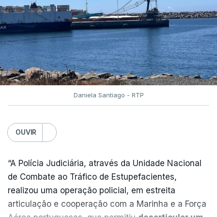
instalado junto à Polícia Judiciária de Lisboa
”.
O corpo foi transportado para o Instituto de
Medicina Legal pelas 11h40 horas.
Daniela Santiago - RTP
“O detido foi encontrado pelos elementos da
vigilância que procediam à abertura matinal das
celas, tendo sido de imediato ativado o socorro
OUVIR
pelo 112, tendo os técnicos de emergência
verificado o óbito”, acrescenta.
“A Polícia Judiciária, através da Unidade Nacional
de Combate ao Tráfico de Estupefacientes,
A DGRSP explica ainda que, após encontrado o
realizou uma operação policial, em estreita
homem sem vida, a cela foi encerrada, “
tendo a
articulação e cooperação com a Marinha e a Força
ocorrência sido imediatamente participada ao