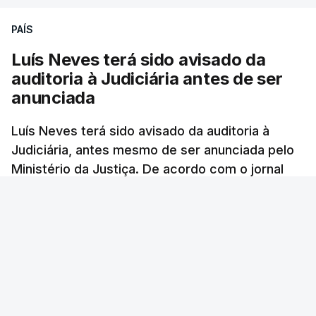
PAÍS
Luís Neves terá sido avisado da
auditoria à Judiciária antes de ser
anunciada
Luís Neves terá sido avisado da auditoria à
Judiciária, antes mesmo de ser anunciada pelo
Ministério da Justiça. De acordo com o jornal
Público, o governo admite desgaste, mas
mantém a confiança no ministro e aposta nas
investigações para preservar a PJ.
RTP Notícias
/
atualizado 8 Agosto 2026, 07:48