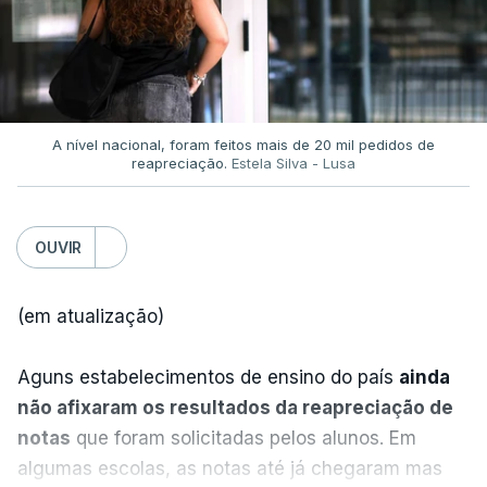
TÓPICOS
que só a investigação vai permitir apurar se houve
Incêndios
,
Prevenção
,
Primeiro-ministro
,
ou não imprudências.
Luís Montenegro
,
Presidente da República
,
António José Seguro
Já a ministra da Justiça, em reação à auditoria
feita à Polícia Judiciária, disse que a ação pautou-
A nível nacional, foram feitos mais de 20 mil pedidos de
reapreciação.
Estela Silva - Lusa
se por um único objetivo:
"proteger a PJ e
defender as instituições"
.
OUVIR
ERRO
100
(em atualização)
ERROR ON HTML5 MEDIA ELEMENT
Aguns estabelecimentos de ensino do país
ainda
ESTE CONTEÚDO ESTÁ NESTE
não afixaram os resultados da reapreciação de
MOMENTO INDISPONÍVEL
notas
que foram solicitadas pelos alunos. Em
algumas escolas, as notas até já chegaram mas