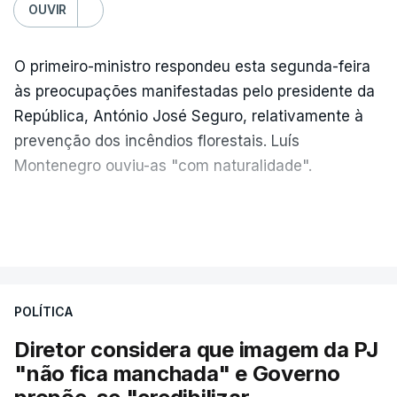
OUVIR
O primeiro-ministro respondeu esta segunda-feira
às preocupações manifestadas pelo presidente da
República, António José Seguro, relativamente à
prevenção dos incêndios florestais. Luís
Montenegro ouviu-as "com naturalidade".
"Naturalmente que
nós ouvimos e
VER MAIS
compreendemos as observações que foram
feitas pelo presidente da República
. Mas, ao
mesmo tampo também
estamos a fazer nós
POLÍTICA
próprios um esforço muito grande nesta altura
para podermos atuar na prevenção e no
Diretor considera que imagem da PJ
combate aos incêndios
", afirmou Luís
"não fica manchada" e Governo
Montenegro em Fafe, à margem da inauguração de