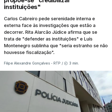
propõe-se "credibilizar
uma Loja do Cidadão.
instituições"
Carlos Cabreiro pede serenidade interna e
No fim de semana, António José Seguro
externa face às investigações que estão a
afirmou que tem transmitido a necessidade
decorrer. Rita Alarcão Júdice afirma que se
de se melhorar "a prevenção e a capacidade
trata de "defender as instituições" e Luís
de resposta” no combate aos incêndios e
Montenegro sublinha que "seria estranho se não
lembrou que o relatório da Comissão Técnica
houvesse fiscalização".
Independente, que avaliou os incêndios de
agosto do ano passado, conclui que “muito
3 min.
Filipe Alexandre Gonçalves - RTP
/
ficou por fazer depois dos relatórios
anteriores, dos incêndios de 2017”.
Montenegro frisou ainda que
"este ano temos o
maior dispositivo especial de combater a
incêndios rurais de sempre"
e salientou as
parcerias com os países que colaboram no