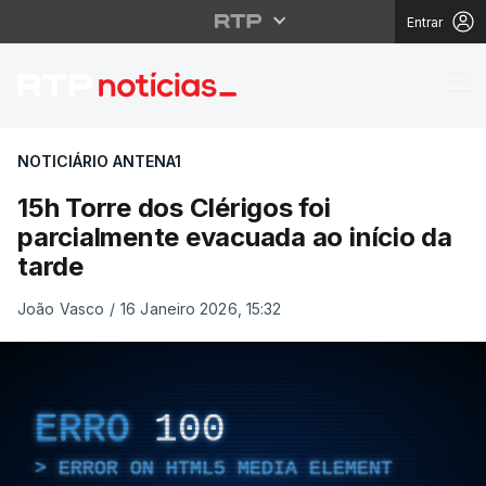
Entrar
15h Torre dos Clérigos
NOTICIÁRIO ANTENA1
15h Torre dos Clérigos foi
parcialmente evacuada ao início da
tarde
João Vasco
/
16 Janeiro 2026, 15:32
ERRO
100
ERROR ON HTML5 MEDIA ELEMENT