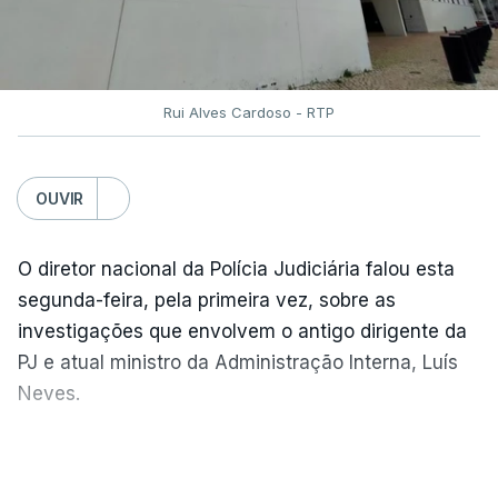
Mecanismo Europeu de Proteção Civil.
Rui Alves Cardoso - RTP
ERRO
100
ERROR ON HTML5 MEDIA ELEMENT
OUVIR
ESTE CONTEÚDO ESTÁ NESTE
MOMENTO INDISPONÍVEL
O diretor nacional da Polícia Judiciária falou esta
segunda-feira, pela primeira vez, sobre as
investigações que envolvem o antigo dirigente da
Além disso, o chefe do Governo afirmou que está a
PJ e atual ministro da Administração Interna, Luís
ser alterado "de forma significativa o modelo de
Neves.
investimento na área do combate aos incêndios
rurais".
Carlos Cabreiro diz que a imagem da PJ não sai
VER MAIS
manchada porque
"é uma instituição com provas