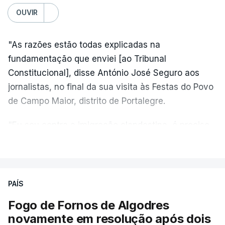
OUVIR
"As razões estão todas explicadas na
fundamentação que enviei [ao Tribunal
Constitucional], disse António José Seguro aos
jornalistas, no final da sua visita às Festas do Povo
de Campo Maior, distrito de Portalegre.
"Eu sou contra a imigração clandestina, é preciso
combater ferozmente a imigração ilegal,
VER MAIS
precisamos de regular a nossa imigração e
precisamos de defender as nossas fronteiras e
nada disto é incompatível com tratarmos com
PAÍS
dignidade as pessoas, designadamente menores e
Fogo de Fornos de Algodres
crianças", acrescentou.
novamente em resolução após dois