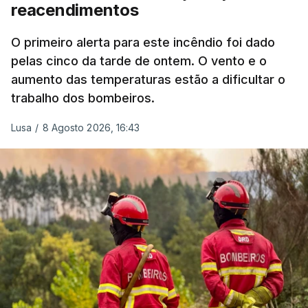
reacendimentos
António José Seguro mostrou dúvidas sobre se é
garantido o superior interesse da criança.
O primeiro alerta para este incêndio foi dado
pelas cinco da tarde de ontem. O vento e o
aumento das temperaturas estão a dificultar o
trabalho dos bombeiros.
ERRO
100
ERROR ON HTML5 MEDIA ELEMENT
Lusa
/
8 Agosto 2026, 16:43
ESTE CONTEÚDO ESTÁ NESTE
MOMENTO INDISPONÍVEL
O Chega considerou "de uma enorme gravidade" a
decisão do Presidente da República
de enviar para
o Tribunal Constitucional o decreto sobre retorno
de estrangeiros, sustentando tratar-se de "uma