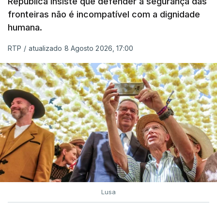
A ação de prevenção visa a deteção em alto mar
República insiste que defender a segurança das
de embarcações de alta velocidade (EAV) que
fronteiras não é incompatível com a dignidade
humana.
utilizam a costa nacional para o tráfico de droga.
RTP
/
atualizado 8 Agosto 2026, 17:00
c/ Lusa
Lusa