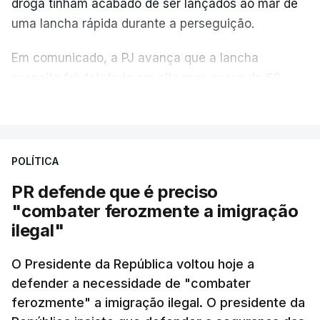
droga tinham acabado de ser lançados ao mar de
uma lancha rápida durante a perseguição.
Em comunicado, a PJ avança que a lancha
suspeita foi detetada em alto mar, cerca de 60
milhas náuticas ao largo de Sines.
VER MAIS
A apreensão aconteceu na tarde desta sexta-feira,
desencadeando uma ação de prevenção
POLÍTICA
desencadeada pela Polícia Judiciária, em
PR defende que é preciso
articulação com a Marinha, a Autoridade Marítima
"combater ferozmente a imigração
Nacional e a Força Aérea.
ilegal"
O ano de 2026 tem sido um ano de recordes: foi
O Presidente da República voltou hoje a
apreendida mais cocaína até ao momento de que
defender a necessidade de "combater
em todo o ano de 2025.
ferozmente" a imigração ilegal. O presidente da