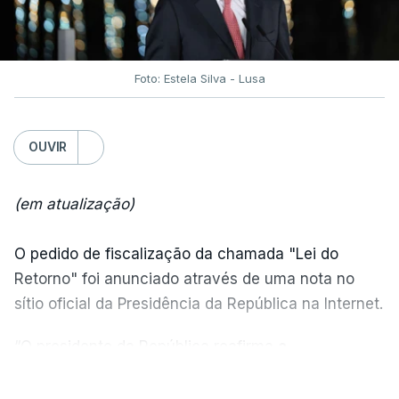
Foto: Estela Silva - Lusa
OUVIR
(em atualização)
O pedido de fiscalização da chamada "Lei do
Retorno" foi anunciado através de uma nota no
sítio oficial da Presidência da República na Internet.
“O presidente da República reafirma
a
necessidade de se combater a imigração ilegal
,
VER MAIS
de se controlar eficazmente a imigração legal e de