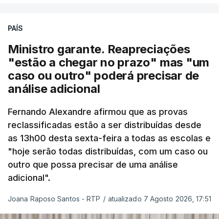
se garantir a defesa das nossas fronteiras, num
quadro de cooperação entre os Estados europeus
PAÍS
parte do Espaço Schengen”, começa por indicar a
Ministro garante. Reapreciações
nota.
"estão a chegar no prazo" mas "um
caso ou outro" poderá precisar de
“Por outro lado, o presidente da República reitera
análise adicional
que a segurança das nossas fronteiras não é
incompatível com a dignidade humana. Atente-se
Fernando Alexandre afirmou que as provas
que as mulheres, homens e crianças que pedem
reclassificadas estão a ser distribuídas desde
asilo e refúgio no nosso país fogem de guerras, de
as 13h00 desta sexta-feira a todas as escolas e
conflitos armados, de perseguições políticas, entre
"hoje serão todas distribuídas, com um caso ou
outras razões humanitárias”, acrescenta.
outro que possa precisar de uma análise
adicional".
António José Seguro considera que
este decreto
Joana Raposo Santos - RTP
/
atualizado 7 Agosto 2026, 17:51
levanta “fundadas dúvidas quanto a saber se é
acautelado o interesse superior da criança”,