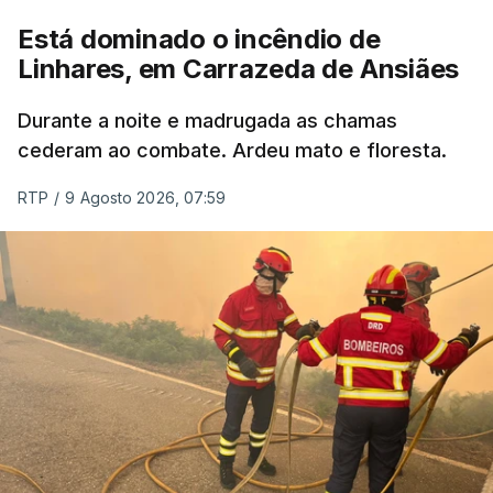
ERROR ON HTML5 MEDIA ELEMENT
Está dominado o incêndio de
Linhares, em Carrazeda de Ansiães
ESTE CONTEÚDO ESTÁ NESTE
MOMENTO INDISPONÍVEL
Durante a noite e madrugada as chamas
cederam ao combate. Ardeu mato e floresta.
RTP
/
9 Agosto 2026, 07:59