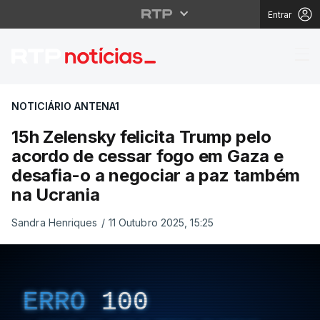
Entrar
15h Zelensky felicita
NOTICIÁRIO ANTENA1
15h Zelensky felicita Trump pelo
acordo de cessar fogo em Gaza e
desafia-o a negociar a paz também
na Ucrania
Sandra Henriques
/
11 Outubro 2025, 15:25
ERRO
100