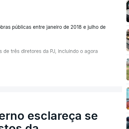
bras públicas entre janeiro de 2018 e julho de
de três diretores da PJ, incluindo o agora
etor quem sugeriu esta auditoria e que a
ER MAIS
esta avaliação à Polícia Judiciária.
erno esclareça se
e obras a título pessoal, numa propriedade no
contratado 17 vezes para obras na Polícia
stos da