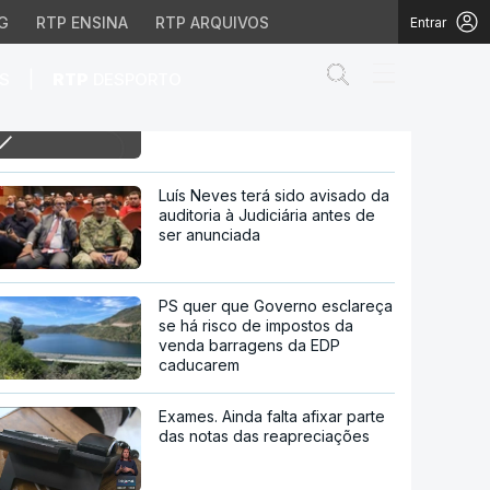
G
RTP ENSINA
RTP ARQUIVOS
Entrar
Abrir campo de
|
S
RTP
DESPORTO
16h-Adeptos do Sporting ficam
em prisão preventiva
preventiva
Luís Neves terá sido avisado da
auditoria à Judiciária antes de
ser anunciada
PS quer que Governo esclareça
se há risco de impostos da
venda barragens da EDP
caducarem
Exames. Ainda falta afixar parte
das notas das reapreciações