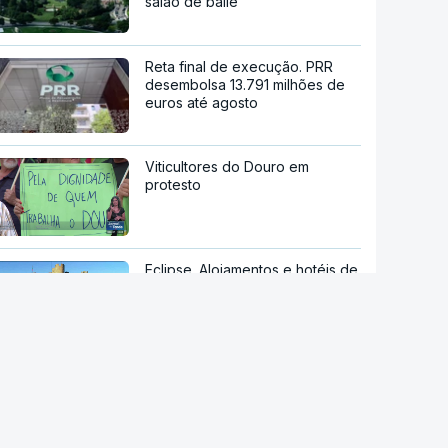
salão de baile
Reta final de execução. PRR
desembolsa 13.791 milhões de
euros até agosto
Viticultores do Douro em
protesto
Eclipse. Alojamentos e hotéis de
Bragança cheios desde o início
do ano
Ondas de calor já provocaram
quase 700 mortes acima do
esperado em Portugal