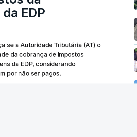
m que até do Governo surgiram ordens para mais
 da EDP
tos à frente da polícia criminal, Luís Neves
 topo das notícias.
 se a Autoridade Tributária (AT) o
dade da cobrança de impostos
 Luís Neves. Ministro nega favorecimento a
gens da EDP, considerando
m por não ser pagos.
silêncio de Luís Montenegro nas polémicas
26, 21:04