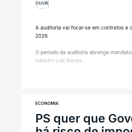
OUVIR
A auditoria vai focar-se em contratos e o
2026.
O período da auditoria abrange mandatos 
ministro Luís Neves.
A Judiciária confirma que foi o atual dir
V
ministra concordou.
Não há prazos fixados para a conclusão d
ECONOMIA
PS quer que Gov
Do início da polémica com a revelação d
Alentejo, feitas pelo mesmo empreiteiro 
há risco de impo