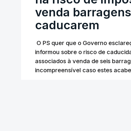
Judiciária (PJ) até aos últimos dias, e
venda barragens
inquéritos e averiguações aos seus manda
está há praticamente um mês sem sair do
caducarem
O PS quer que o Governo esclareça
ARTIGOS RELACIONADOS
informou sobre o risco de caduci
Nova polémica com
associados à venda de seis barra
construtora DST
incompreensível caso estes acabe
7 Agosto 2026, 20:28
Lusa
/
8 Agosto 2026, 07:36
Partidos criticam 
com Luís Neves
atualizado 7 Agosto 20