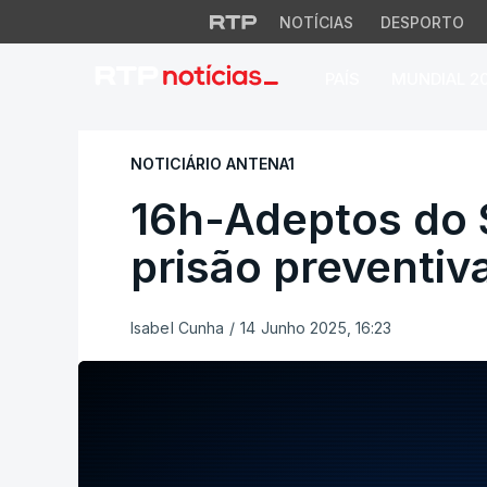
NOTÍCIAS
DESPORTO
PAÍS
MUNDIAL 2
16h-Adeptos do Spo
NOTICIÁRIO ANTENA1
16h-Adeptos do 
prisão preventiv
Isabel Cunha
/
14 Junho 2025, 16:23