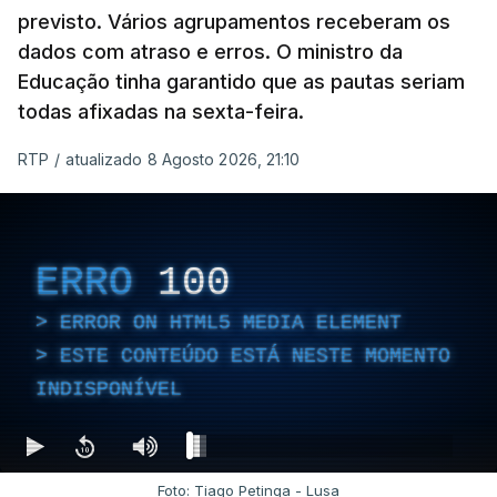
previsto. Vários agrupamentos receberam os
dados com atraso e erros. O ministro da
Educação tinha garantido que as pautas seriam
todas afixadas na sexta-feira.
RTP
/
atualizado 8 Agosto 2026, 21:10
ERRO
100
ERROR ON HTML5 MEDIA ELEMENT
ESTE CONTEÚDO ESTÁ NESTE MOMENTO
INDISPONÍVEL
Foto: Tiago Petinga - Lusa