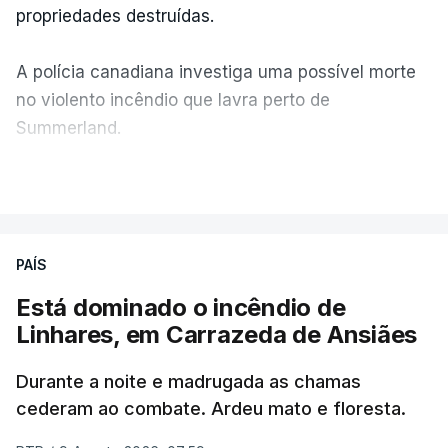
propriedades destruídas.
A polícia canadiana investiga uma possível morte
no violento incêndio que lavra perto de
Summerland.
VER MAIS
Éum cenário de terror, descreve o primeiro-ministro
da Columbia Britânica, David Iby.
PAÍS
Está dominado o incêndio de
ERRO
100
Linhares, em Carrazeda de Ansiães
ERROR ON HTML5 MEDIA ELEMENT
Durante a noite e madrugada as chamas
ESTE CONTEÚDO ESTÁ NESTE
cederam ao combate. Ardeu mato e floresta.
MOMENTO INDISPONÍVEL