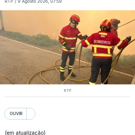
RTP
/
9 Agosto 2026, 07:59
As autoridades canadianas estimam que vai levar
dias ou semanas para controlar o fogo. Mais de
dois mil operacionais estão no terreno no combate
às chamas.
RTP
OUVIR
(em atualização)