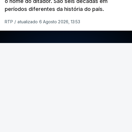
o nome do ditador. São seis décadas em
períodos diferentes da história do país.
RTP
/
atualizado 6 Agosto 2026, 13:53
ERRO
100
ERROR ON HTML5 MEDIA ELEMENT
ESTE CONTEÚDO ESTÁ NESTE MOMENTO
INDISPONÍVEL
Foto: Rui Alves Cardoso - RTP
ARTIGOS RELACIONADOS