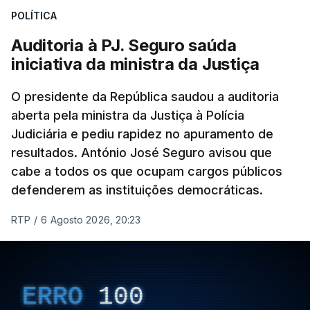
POLÍTICA
apreendido numa operação de droga.
Auditoria à PJ. Seguro saúda
iniciativa da ministra da Justiça
O presidente da República saudou a auditoria
aberta pela ministra da Justiça à Polícia
Judiciária e pediu rapidez no apuramento de
resultados. António José Seguro avisou que
cabe a todos os que ocupam cargos públicos
defenderem as instituições democráticas.
RTP
/
6 Agosto 2026, 20:23
ERRO
100