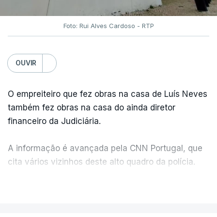
Foto: Rui Alves Cardoso - RTP
OUVIR
O empreiteiro que fez obras na casa de Luís Neves
também fez obras na casa do ainda diretor
financeiro da Judiciária.
A informação é avançada pela CNN Portugal, que
cita vários vizinhos deste alto quadro da polícia.
VER MAIS
Foi o diretor financeiro, Álvaro Pires, que assumiu a
responsabilidade de sugerir as instalações da
Construbarcelos para acolher um atrelado