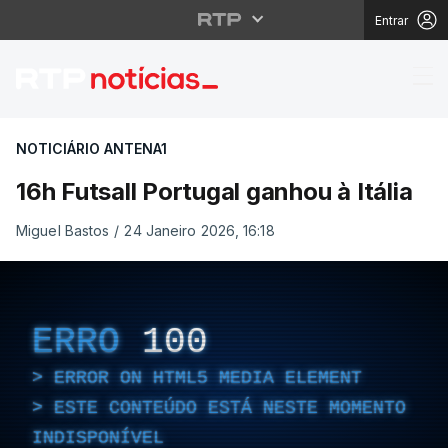
Entrar
16h Futsall Portugal ga
NOTICIÁRIO ANTENA1
16h Futsall Portugal ganhou à Itália
Miguel Bastos
/
24 Janeiro 2026, 16:18
ERRO
100
ERROR ON HTML5 MEDIA ELEMENT
ESTE CONTEÚDO ESTÁ NESTE MOMENTO
INDISPONÍVEL