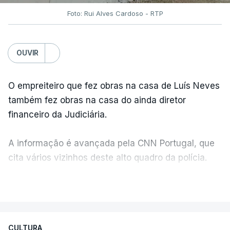
Foto: Rui Alves Cardoso - RTP
OUVIR
O empreiteiro que fez obras na casa de Luís Neves
também fez obras na casa do ainda diretor
financeiro da Judiciária.
A informação é avançada pela CNN Portugal, que
cita vários vizinhos deste alto quadro da polícia.
VER MAIS
Foi o diretor financeiro, Álvaro Pires, que assumiu a
responsabilidade de sugerir as instalações da
Construbarcelos para acolher um atrelado
CULTURA
apreendido numa operação de droga.