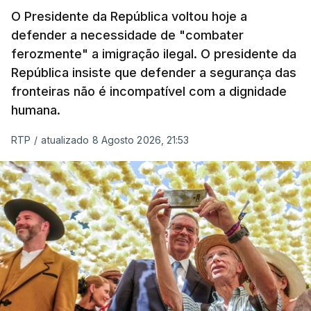
O Presidente da República voltou hoje a
apreendida mais cocaína até ao momento de que
defender a necessidade de "combater
em todo o ano de 2025.
ferozmente" a imigração ilegal. O presidente da
A ação de prevenção visa a deteção em alto mar
República insiste que defender a segurança das
de embarcações de alta velocidade (EAV) que
fronteiras não é incompatível com a dignidade
humana.
utilizam a costa nacional para o tráfico de droga.
RTP
/
atualizado 8 Agosto 2026, 21:53
c/ Lusa