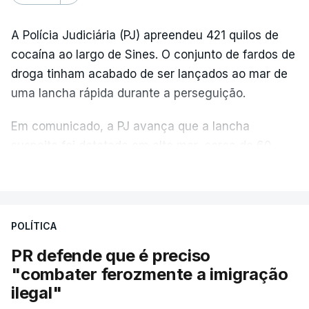
A Polícia Judiciária (PJ) apreendeu 421 quilos de
cocaína ao largo de Sines. O conjunto de fardos de
droga tinham acabado de ser lançados ao mar de
uma lancha rápida durante a perseguição.
Em comunicado, a PJ avança que a lancha
suspeita foi detetada em alto mar, cerca de 60
milhas náuticas ao largo de Sines.
VER MAIS
A apreensão aconteceu na tarde desta sexta-feira,
desencadeando uma ação de prevenção
POLÍTICA
desencadeada pela Polícia Judiciária, em
PR defende que é preciso
articulação com a Marinha, a Autoridade Marítima
"combater ferozmente a imigração
Nacional e a Força Aérea.
ilegal"
O ano de 2026 tem sido um ano de recordes: foi