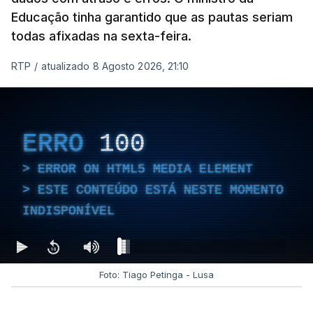
Educação tinha garantido que as pautas seriam
todas afixadas na sexta-feira.
RTP
/
atualizado 8 Agosto 2026, 21:10
ERRO
100
ERROR ON HTML5 MEDIA ELEMENT
ESTE CONTEÚDO ESTÁ NESTE MOMENTO
INDISPONÍVEL
Foto: Tiago Petinga - Lusa