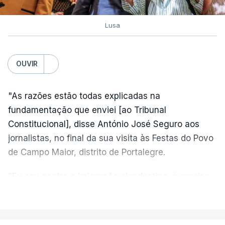
Lusa
OUVIR
"As razões estão todas explicadas na
fundamentação que enviei [ao Tribunal
Constitucional], disse António José Seguro aos
jornalistas, no final da sua visita às Festas do Povo
de Campo Maior, distrito de Portalegre.
"Eu sou contra a imigração clandestina, é preciso
combater ferozmente a imigração ilegal,
VER MAIS
precisamos de regular a nossa imigração e
precisamos de defender as nossas fronteiras e