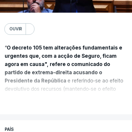
OUVIR
“
O decreto 105 tem alterações fundamentais e
urgentes que, com a acção de Seguro, ficam
agora em causa", refere o comunicado do
partido de extrema-direita acusando o
Presidente da República
e referindo-se ao efeito
devolutivo dos recursos (mantendo-se o efeito
suspensivo) e o aumento do prazo para detenção
VER MAIS
em centro de acolhimento temporário.
Chega refere ainda que Seguro tem reservas
PAÍS
quanto à possibilidade de expulsar do país