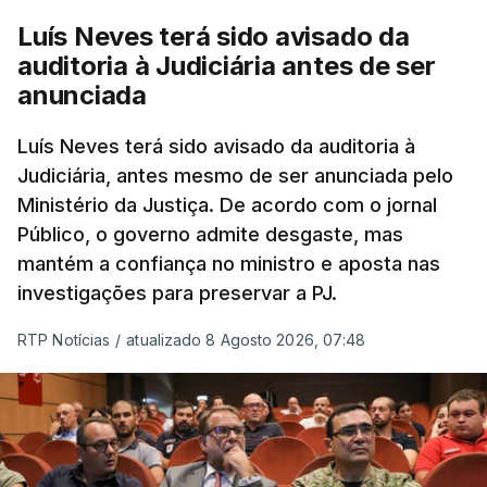
cidadãos adultos em situação ilegal, se
Luís Neves terá sido avisado da
tiverem filhos menores.
auditoria à Judiciária antes de ser
anunciada
“Com esta acção de Seguro, sendo atingido o
prazo de 60 dias, os imigrantes terão que ser
Luís Neves terá sido avisado da auditoria à
Judiciária, antes mesmo de ser anunciada pelo
libertados,
ainda que os seus pedidos de asilo
Ministério da Justiça. De acordo com o jornal
tenham sido rejeitados pelas autoridades
Público, o governo admite desgaste, mas
competentes”, referem.
mantém a confiança no ministro e aposta nas
investigações para preservar a PJ.
“Isto é de uma enorme irresponsabilidade
e
muito injusto para aqueles cidadãos estrangeiros
RTP Notícias
/
atualizado 8 Agosto 2026, 07:48
que cumpriram efetivamente todos os passos para
poderem entrar e residir legalmente em Portugal”,
acrescenta, concluindo que
“são exactamente
este tipo de actos políticos irresponsáveis que
produzem o designado efeito de chamada, ou