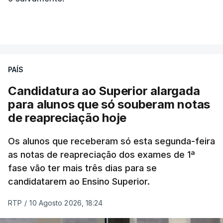
ERRO
100
ERROR ON HTML5 MEDIA ELEMENT
ESTE CONTEÚDO ESTÁ NESTE
MOMENTO INDISPONÍVEL
PAÍS
Candidatura ao Superior alargada
para alunos que só souberam notas
Na cidade de Cali, pelo menos 20 prédios
de reapreciação hoje
desabaram, com várias pessoas presas nos
escombros, disse o autarca Alejandro Eder à
Os alunos que receberam só esta segunda-feira
agência Reuters.
as notas de reapreciação dos exames de 1ª
fase vão ter mais três dias para se
"Por enquanto, temos pelo menos 20 estruturas
candidatarem ao Ensino Superior.
desabadas em Cali com pessoas presas", disse
RTP
/
10 Agosto 2026, 18:24
Alejandro Eder à rádio X, acrescentando que pediu
ajuda aos autarcas de Bogotá e de Medellín, a