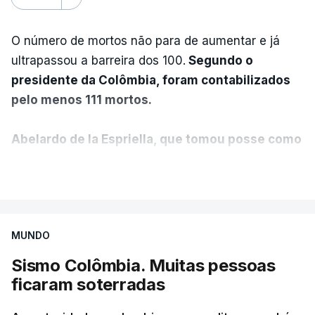
O número de mortos não para de aumentar e já
ultrapassou a barreira dos 100.
Segundo o
presidente da Colômbia, foram contabilizados
pelo menos 111 mortos.
Abelardo de la Espriella, que tomou posse como
presidente da Colômbia na passada sexta-feira,
VER MAIS
anunciou ainda que foi decidido declarar o
estado de emergência no país.
MUNDO
"O governo nacional mobilizou todos os seus
recursos para proteger vidas, auxiliar as
Sismo Colômbia. Muitas pessoas
comunidades afetadas e fornecer ajuda onde for
ficaram soterradas
necessário", disse o presidente colombiano,