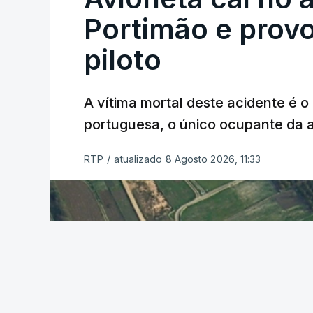
Portimão e prov
piloto
A vítima mortal deste acidente é o
ERRO
100
portuguesa, o único ocupante da
ERROR ON HTML5 MEDIA ELEMEN
ESTE CONTEÚDO ESTÁ NESTE MO
RTP
/
atualizado 8 Agosto 2026, 11:33
O Chega considerou "de uma enorme gra
República
de enviar para o Tribunal Cons