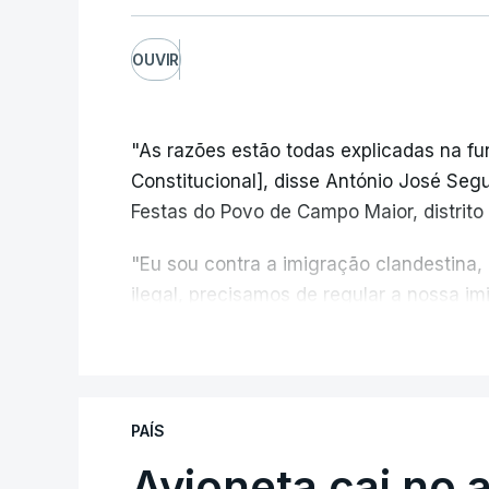
OUVIR
"As razões estão todas explicadas na f
Constitucional], disse António José Segur
Festas do Povo de Campo Maior, distrito 
"Eu sou contra a imigração clandestina,
ilegal, precisamos de regular a nossa i
fronteiras e nada disto é incompatível 
V
designadamente menores e crianças", a
António José Seguro mostrou dúvidas sob
PAÍS
criança.
Avioneta cai no