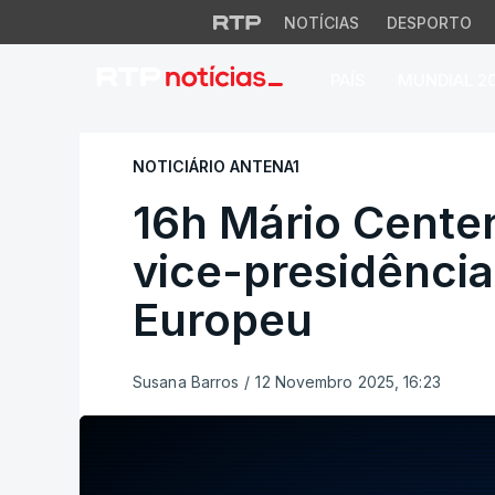
NOTÍCIAS
DESPORTO
PAÍS
MUNDIAL 2
16h Mário Centeno 
NOTICIÁRIO ANTENA1
16h Mário Centen
vice-presidência
Europeu
Susana Barros
/
12 Novembro 2025, 16:23