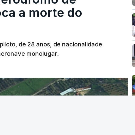
oca a morte do
 piloto, de 28 anos, de nacionalidade
 aeronave monolugar.
T
MENTO INDISPONÍVEL
vidade" a decisão do Presidente da
titucional o decreto sobre retorno de