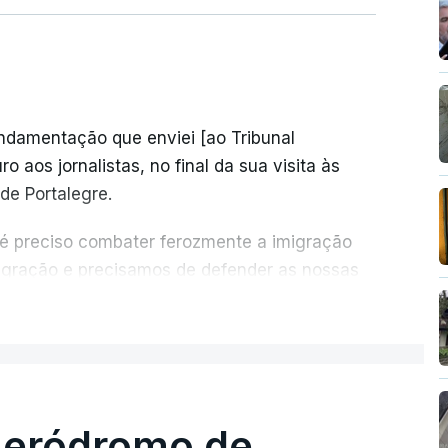
undamentação que enviei [ao Tribunal
o aos jornalistas, no final da sua visita às
de Portalegre.
 é preciso combater ferozmente a imigração
migração e precisamos de defender as nossas
com tratarmos com dignidade as pessoas,
ER MAIS
crescentou.
re se é garantido o superior interesse da
 aeródromo de