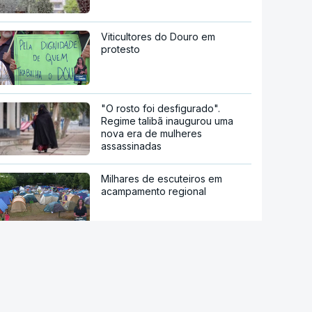
Viticultores do Douro em
protesto
"O rosto foi desfigurado".
Regime talibã inaugurou uma
nova era de mulheres
assassinadas
Milhares de escuteiros em
acampamento regional
Moledo é o "lugar de verão" de
milhares de pessoas