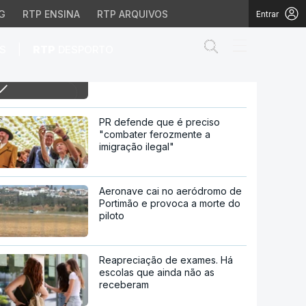
G
RTP ENSINA
RTP ARQUIVOS
Entrar
Abrir campo de
|
S
RTP
DESPORTO
16h Mário Centeno na corrida
para a vice-presidência do
Banco Central Europeu
-presidência do Banco C
PR defende que é preciso
"combater ferozmente a
imigração ilegal"
Aeronave cai no aeródromo de
Portimão e provoca a morte do
piloto
Reapreciação de exames. Há
escolas que ainda não as
receberam