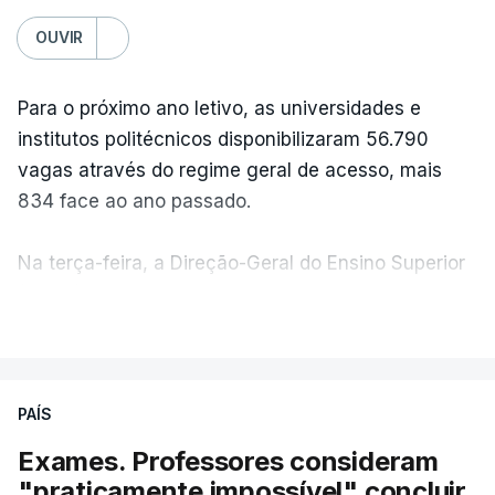
OUVIR
Para o próximo ano letivo, as universidades e
institutos politécnicos disponibilizaram 56.790
vagas através do regime geral de acesso, mais
834 face ao ano passado.
Na terça-feira, a Direção-Geral do Ensino Superior
(DGES) contabilizava já perto de 55 mil candidatos,
VER MAIS
ultrapassando o total de 49.595 inscritos na 1.ª
fase do concurso do ano passado.
PAÍS
No primeiro dia do concurso deste ano, apenas
304 alunos tinham apresentado candidatura, muito
Exames. Professores consideram
abaixo dos 10 mil que o tinham feito no primeiro dia
"praticamente impossível" concluir