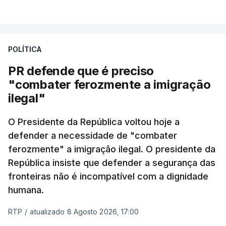
milhas náuticas ao largo de Sines.
VER MAIS
A apreensão aconteceu na tarde desta sexta-feira,
desencadeando uma ação de prevenção
POLÍTICA
desencadeada pela Polícia Judiciária, em
PR defende que é preciso
articulação com a Marinha, a Autoridade Marítima
"combater ferozmente a imigração
Nacional e a Força Aérea.
ilegal"
O ano de 2026 tem sido um ano de recordes: foi
O Presidente da República voltou hoje a
apreendida mais cocaína até ao momento de que
defender a necessidade de "combater
em todo o ano de 2025.
ferozmente" a imigração ilegal. O presidente da
A ação de prevenção visa a deteção em alto mar
República insiste que defender a segurança das
de embarcações de alta velocidade (EAV) que
fronteiras não é incompatível com a dignidade
humana.
utilizam a costa nacional para o tráfico de droga.
RTP
/
atualizado 8 Agosto 2026, 17:00
c/ Lusa