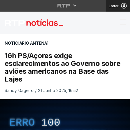
Entrar
16h PS/Açores exige e
NOTICIÁRIO ANTENA1
16h PS/Açores exige
esclarecimentos ao Governo sobre
aviões americanos na Base das
Lajes
Sandy Gageiro
/
21 Junho 2025, 16:52
ERRO
100