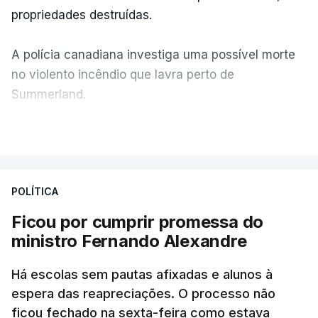
propriedades destruídas.
A polícia canadiana investiga uma possível morte
no violento incêndio que lavra perto de
Summerland.
VER MAIS
Éum cenário de terror, descreve o primeiro-ministro
da Columbia Britânica, David Iby.
POLÍTICA
Ficou por cumprir promessa do
ERRO
100
ministro Fernando Alexandre
ERROR ON HTML5 MEDIA ELEMENT
Há escolas sem pautas afixadas e alunos à
ESTE CONTEÚDO ESTÁ NESTE
espera das reapreciações. O processo não
MOMENTO INDISPONÍVEL
ficou fechado na sexta-feira como estava