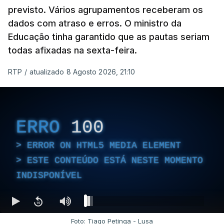
previsto. Vários agrupamentos receberam os
dados com atraso e erros. O ministro da
Educação tinha garantido que as pautas seriam
As autoridades canadianas estimam que vai levar
todas afixadas na sexta-feira.
dias ou semanas para controlar o fogo. Mais de
RTP
/
atualizado 8 Agosto 2026, 21:10
dois mil operacionais estão no terreno no combate
às chamas.
ERRO
100
ERROR ON HTML5 MEDIA ELEMENT
ESTE CONTEÚDO ESTÁ NESTE MOMENTO
INDISPONÍVEL
Foto: Tiago Petinga - Lusa