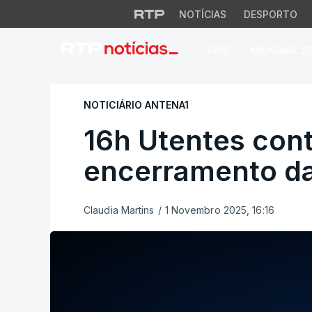
NOTÍCIAS
DESPORTO
PAÍS
MUNDIAL 2
16h Utentes conte
NOTICIÁRIO ANTENA1
16h Utentes con
encerramento da
Claudia Martins
/
1 Novembro 2025, 16:16