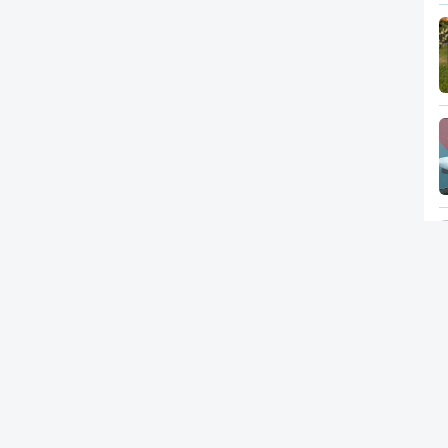
Newsletter
RTP
In
RT