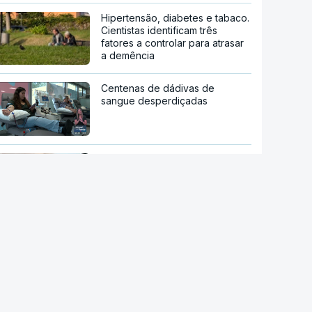
Hipertensão, diabetes e tabaco.
Cientistas identificam três
fatores a controlar para atrasar
a demência
Centenas de dádivas de
sangue desperdiçadas
Ataque ucraniano à Rússia com
número recorde de drones
Teerão anuncia acordo com
Omã sobre nova rota no estreito
de Ormuz
stale a aplicação
Remoinhos no Sol baralham
P Notícias