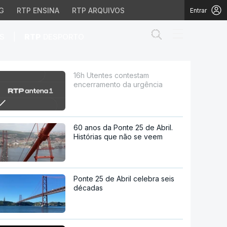
G
RTP ENSINA
RTP ARQUIVOS
Entrar
Abrir campo de
|
S
RTP
DESPORTO
rgência
16h Utentes contestam
encerramento da urgência
60 anos da Ponte 25 de Abril.
Histórias que não se veem
Ponte 25 de Abril celebra seis
décadas