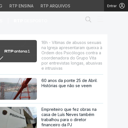
G
RTP ENSINA
RTP ARQUIVOS
Entrar
Abrir campo de
|
S
RTP
DESPORTO
 apresentaram queixa à 
16h - Vítimas de abusos sexuais
na Igreja apresentaram queixa à
Ordem dos Psicólogos contra a
coordenadora do Grupo Vita
por entrevistas longas, abusivas
e intrusivas
60 anos da ponte 25 de Abril.
Histórias que não se veem
Empreiteiro que fez obras na
casa de Luís Neves também
trabalhou para o diretor
financeiro da PJ