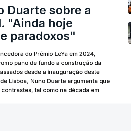
o Duarte sobre a
. "Ainda hoje
e paradoxos"
vencedora do Prémio LeYa em 2024,
 como pano de fundo a construção da
 passados desde a inauguração deste
 de Lisboa, Nuno Duarte argumenta que
e contrastes, tal como na década em
 edição) - RTP
/
6 Agosto 2026, 15:53