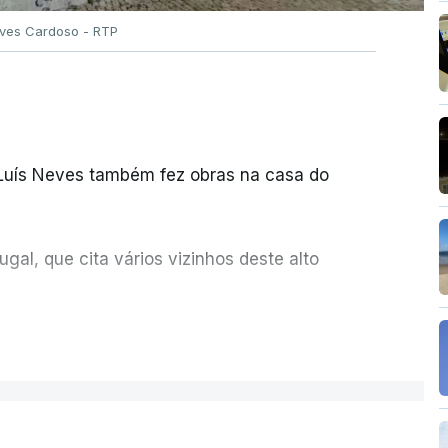
Alves Cardoso - RTP
 Luís Neves também fez obras na casa do
al, que cita vários vizinhos deste alto
ue assumiu a responsabilidade de sugerir as
ER MAIS
olher um atrelado apreendido numa operação