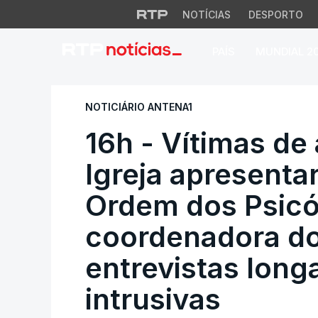
NOTÍCIAS
DESPORTO
PAÍS
MUNDIAL 2
16h - Vítimas de a
NOTICIÁRIO ANTENA1
16h - Vítimas de
Igreja apresenta
Ordem dos Psicó
coordenadora do
entrevistas long
intrusivas