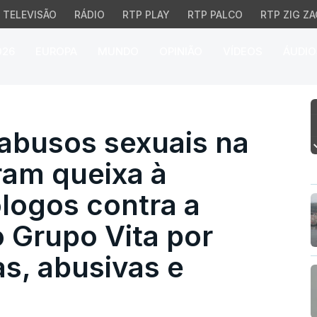
TELEVISÃO
RÁDIO
RTP PLAY
RTP PALCO
RTP ZIG ZA
026
EUROPA
MUNDO
OPINIÃO
VÍDEOS
ÁUDIO
busos sexuais na Igreja
 abusos sexuais na
ram queixa à
logos contra a
 Grupo Vita por
as, abusivas e