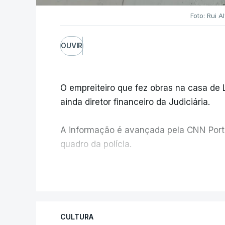
Foto: Rui 
OUVIR
O empreiteiro que fez obras na casa de
ainda diretor financeiro da Judiciária.
A informação é avançada pela CNN Portug
quadro da polícia.
Foi o diretor financeiro, Álvaro Pires, q
V
instalações da Construbarcelos para ac
de droga.
CULTURA