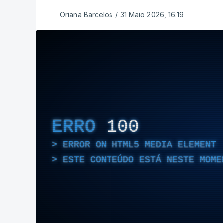
Oriana Barcelos
/
31 Maio 2026, 16:19
ERRO
100
ERROR ON HTML5 MEDIA ELEMENT
ESTE CONTEÚDO ESTÁ NESTE MOME