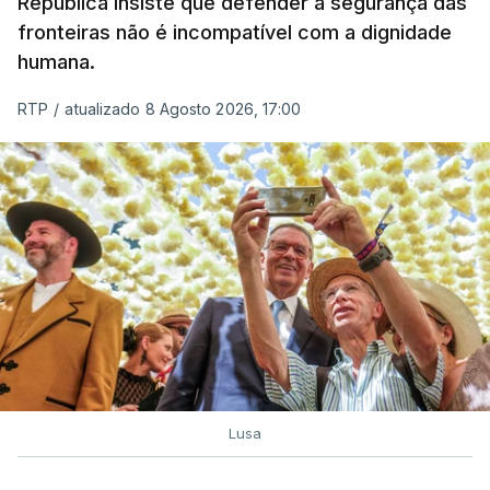
A ação de prevenção visa a deteção em alto mar
República insiste que defender a segurança das
de embarcações de alta velocidade (EAV) que
fronteiras não é incompatível com a dignidade
humana.
utilizam a costa nacional para o tráfico de droga.
RTP
/
atualizado 8 Agosto 2026, 17:00
c/ Lusa
Lusa