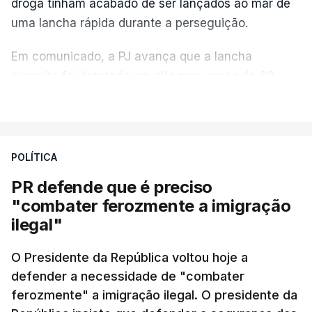
droga tinham acabado de ser lançados ao mar de
uma lancha rápida durante a perseguição.
Em comunicado, a PJ avança que a lancha
suspeita foi detetada em alto mar, cerca de 60
milhas náuticas ao largo de Sines.
VER MAIS
A apreensão aconteceu na tarde desta sexta-feira,
desencadeando uma ação de prevenção
POLÍTICA
desencadeada pela Polícia Judiciária, em
PR defende que é preciso
articulação com a Marinha, a Autoridade Marítima
"combater ferozmente a imigração
Nacional e a Força Aérea.
ilegal"
O ano de 2026 tem sido um ano de recordes: foi
O Presidente da República voltou hoje a
apreendida mais cocaína até ao momento de que
defender a necessidade de "combater
em todo o ano de 2025.
ferozmente" a imigração ilegal. O presidente da