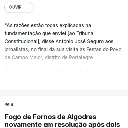
OUVIR
"As razões estão todas explicadas na
fundamentação que enviei [ao Tribunal
Constitucional], disse António José Seguro aos
jornalistas, no final da sua visita às Festas do Povo
de Campo Maior, distrito de Portalegre.
"Eu sou contra a imigração clandestina, é preciso
combater ferozmente a imigração ilegal,
VER MAIS
precisamos de regular a nossa imigração e
precisamos de defender as nossas fronteiras e
nada disto é incompatível com tratarmos com
PAÍS
dignidade as pessoas, designadamente menores e
Fogo de Fornos de Algodres
crianças", acrescentou.
novamente em resolução após dois