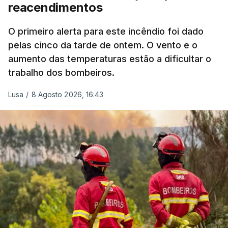
reacendimentos
António José Seguro mostrou dúvidas sobre se é
garantido o superior interesse da criança.
O primeiro alerta para este incêndio foi dado
pelas cinco da tarde de ontem. O vento e o
aumento das temperaturas estão a dificultar o
trabalho dos bombeiros.
ERRO
100
ERROR ON HTML5 MEDIA ELEMENT
Lusa
/
8 Agosto 2026, 16:43
ESTE CONTEÚDO ESTÁ NESTE
MOMENTO INDISPONÍVEL
O Chega considerou "de uma enorme gravidade" a
decisão do Presidente da República
de enviar para
o Tribunal Constitucional o decreto sobre retorno
de estrangeiros, sustentando tratar-se de "uma