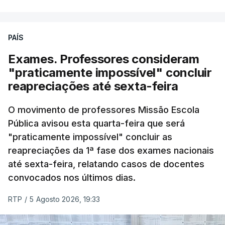
fase do concurso do ano passado.
PAÍS
No primeiro dia do concurso deste ano, apenas
304 alunos tinham apresentado candidatura, muito
Exames. Professores consideram
abaixo dos 10 mil que o tinham feito no primeiro dia
"praticamente impossível" concluir
do concurso do ano passado.
reapreciações até sexta-feira
Pela primeira vez este ano, quase 300 mil exames
O movimento de professores Missão Escola
Pública avisou esta quarta-feira que será
nacionais do ensino secundário foram avaliados
"praticamente impossível" concluir as
em formato digital, mas o processo registou várias
reapreciações da 1ª fase dos exames nacionais
falhas técnicas, obrigando ao adiamento por
até sexta-feira, relatando casos de docentes
alguns dias da divulgação das notas.
convocados nos últimos dias.
RTP
/
5 Agosto 2026, 19:33