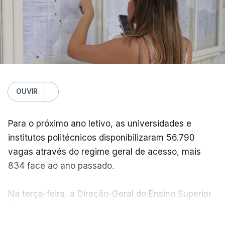
OUVIR
Para o próximo ano letivo, as universidades e
institutos politécnicos disponibilizaram 56.790
vagas através do regime geral de acesso, mais
834 face ao ano passado.
Na terça-feira, a Direção-Geral do Ensino Superior
(DGES) contabilizava já perto de 55 mil candidatos,
VER MAIS
ultrapassando o total de 49.595 inscritos na 1.ª