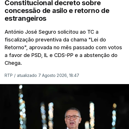
Constitucional decreto sobre
eliminar sobreposições e garantir que os apoios
concessão de asilo e retorno de
chegam a quem mais necessita, estaremos a dar
estrangeiros
um passo na direção certa", argumenta o
António José Seguro solicitou ao TC a
Presidente da República.
fiscalização preventiva da chama "Lei do
Retorno", aprovada no mês passado com votos
Assegurar que "ninguém é
a favor de PSD, IL e CDS-PP e a abstenção do
prejudicado"
Chega.
RTP
/
atualizado 7 Agosto 2026, 18:47
O Preisdente deixa, no entanto, deixa alguns
avisos:
uma reforma desta dimensão "deve ter
como primeiro critério a proteção das pessoas"
e "nenhum processo de simplificação pode
traduzir-se numa diminuição da proteção
social".