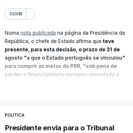
OUVIR
Numa
nota publicada
na página da Presidência da
República, o chefe de Estado afirma que
teve
presente, para esta decisão, o prazo de 31 de
agosto "a que o Estado português se vinculou"
para cumprir as metas do PRR, "sob pena de
perder o financiamento europeu associado a
essa reforma específica".
VER MAIS
António José Seguro entende que a reforma reúne
treze apoios sociais "num só" e pretende "tornar o
POLÍTICA
sistema mais simples, mais justo e transparente".
Presidente envia para o Tribunal
"Sempre que seja possível reduzir burocracias,