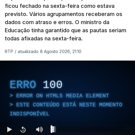
ficou fechado na sexta-feira como estava
previsto. Vários agrupamentos receberam os
dados com atraso e erros. O ministro da
Educação tinha garantido que as pautas seriam
As autoridades canadianas estimam que vai levar
todas afixadas na sexta-feira.
dias ou semanas para controlar o fogo. Mais de
RTP
/
atualizado 8 Agosto 2026, 21:10
dois mil operacionais estão no terreno no combate
às chamas.
ERRO
100
ERROR ON HTML5 MEDIA ELEMENT
ESTE CONTEÚDO ESTÁ NESTE MOMENTO
INDISPONÍVEL