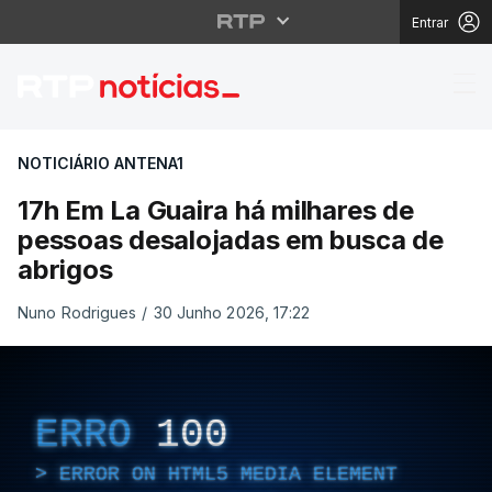
Entrar
17h Em La Guaira há m
NOTICIÁRIO ANTENA1
17h Em La Guaira há milhares de
pessoas desalojadas em busca de
abrigos
Nuno Rodrigues
/
30 Junho 2026, 17:22
ERRO
100
ERROR ON HTML5 MEDIA ELEMENT