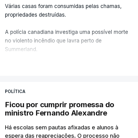
Várias casas foram consumidas pelas chamas,
propriedades destruídas.
A polícia canadiana investiga uma possível morte
no violento incêndio que lavra perto de
Summerland.
VER MAIS
Éum cenário de terror, descreve o primeiro-ministro
da Columbia Britânica, David Iby.
POLÍTICA
Ficou por cumprir promessa do
ERRO
100
ministro Fernando Alexandre
ERROR ON HTML5 MEDIA ELEMENT
Há escolas sem pautas afixadas e alunos à
ESTE CONTEÚDO ESTÁ NESTE
espera das reapreciações. O processo não
MOMENTO INDISPONÍVEL