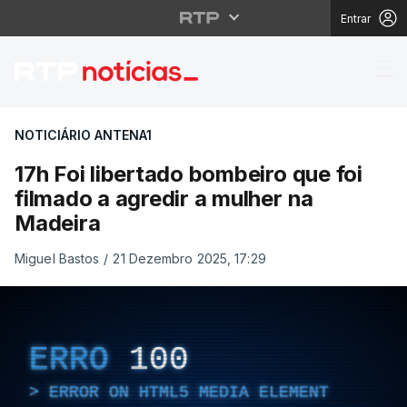
Entrar
17h Foi libertado bomb
NOTICIÁRIO ANTENA1
17h Foi libertado bombeiro que foi
filmado a agredir a mulher na
Madeira
Miguel Bastos
/
21 Dezembro 2025, 17:29
ERRO
100
ERROR ON HTML5 MEDIA ELEMENT