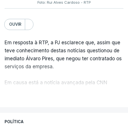
Foto: Rui Alves Cardoso - RTP
OUVIR
Em resposta à RTP, a PJ esclarece que, assim que
teve conhecimento destas notícias questionou de
imediato Álvaro Pires, que negou ter contratado os
serviços da empresa.
Em causa está a notícia avançada pela CNN
Portugal de que o diretor financeiro também tinha
VER MAIS
recorrido à Construbarcelos, tal como Luís Neves.
A Judiciária adianta ainda que não ordenou a
POLÍTICA
abertura de qualquer processo disciplinar, por não