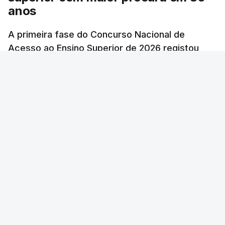
anos
A primeira fase do Concurso Nacional de
Acesso ao Ensino Superior de 2026 registou
60.391 candidatos, mais 21,8% em relação a
2025.
RTP
/
atualizado 7 Agosto 2026, 10:23