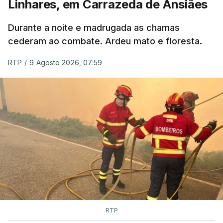
Linhares, em Carrazeda de Ansiães
ESTE CONTEÚDO ESTÁ NESTE
MOMENTO INDISPONÍVEL
Durante a noite e madrugada as chamas
cederam ao combate. Ardeu mato e floresta.
RTP
/
9 Agosto 2026, 07:59
RTP