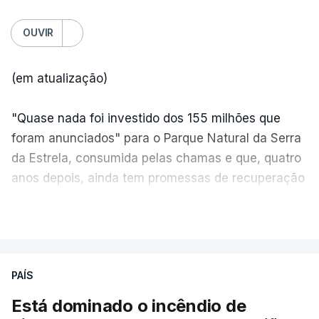
OUVIR
(em atualização)
"Quase nada foi investido dos 155 milhões que
foram anunciados" para o Parque Natural da Serra
da Estrela, consumida pelas chamas e que, quatro
anos depois, ainda tem promessas de recuperação
por cumprir.
VER MAIS
ERRO
100
PAÍS
ERROR ON HTML5 MEDIA ELEMENT
Está dominado o incêndio de