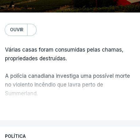
OUVIR
Várias casas foram consumidas pelas chamas,
propriedades destruídas.
A polícia canadiana investiga uma possível morte
no violento incêndio que lavra perto de
Summerland.
VER MAIS
Éum cenário de terror, descreve o primeiro-ministro
da Columbia Britânica, David Iby.
POLÍTICA