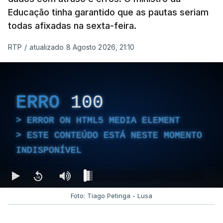
Educação tinha garantido que as pautas seriam
todas afixadas na sexta-feira.
RTP
/
atualizado 8 Agosto 2026, 21:10
ERRO
100
ERROR ON HTML5 MEDIA ELEMENT
ESTE CONTEÚDO ESTÁ NESTE MOMENTO
INDISPONÍVEL
Foto: Tiago Petinga - Lusa