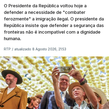
O Presidente da República voltou hoje a
apreendida mais cocaína até ao momento de que
defender a necessidade de "combater
em todo o ano de 2025.
ferozmente" a imigração ilegal. O presidente da
A ação de prevenção visa a deteção em alto mar
República insiste que defender a segurança das
de embarcações de alta velocidade (EAV) que
fronteiras não é incompatível com a dignidade
humana.
utilizam a costa nacional para o tráfico de droga.
RTP
/
atualizado 8 Agosto 2026, 21:53
c/ Lusa