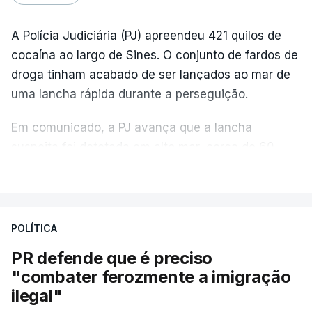
A Polícia Judiciária (PJ) apreendeu 421 quilos de
cocaína ao largo de Sines. O conjunto de fardos de
droga tinham acabado de ser lançados ao mar de
uma lancha rápida durante a perseguição.
Em comunicado, a PJ avança que a lancha
suspeita foi detetada em alto mar, cerca de 60
milhas náuticas ao largo de Sines.
VER MAIS
A apreensão aconteceu na tarde desta sexta-feira,
desencadeando uma ação de prevenção
POLÍTICA
desencadeada pela Polícia Judiciária, em
PR defende que é preciso
articulação com a Marinha, a Autoridade Marítima
"combater ferozmente a imigração
Nacional e a Força Aérea.
ilegal"
O ano de 2026 tem sido um ano de recordes: foi