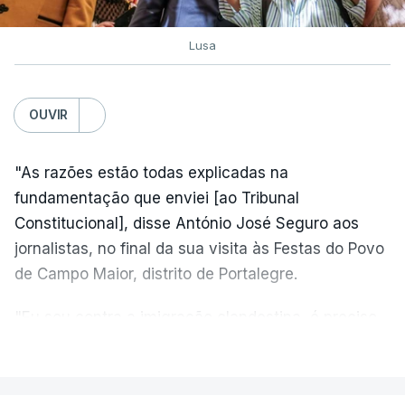
Lusa
OUVIR
"As razões estão todas explicadas na
fundamentação que enviei [ao Tribunal
Constitucional], disse António José Seguro aos
jornalistas, no final da sua visita às Festas do Povo
de Campo Maior, distrito de Portalegre.
"Eu sou contra a imigração clandestina, é preciso
combater ferozmente a imigração ilegal,
VER MAIS
precisamos de regular a nossa imigração e
precisamos de defender as nossas fronteiras e