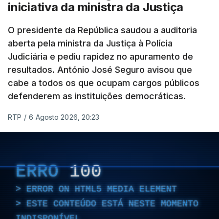
contribuir com o meu conhecimento para essas
iniciativa da ministra da Justiça
questões", garantiu o ministro.
O presidente da República saudou a auditoria
O ex-diretor-geral vai ser julgado pelo Tribunal de
aberta pela ministra da Justiça à Polícia
Judiciária e pediu rapidez no apuramento de
Contas (TdC), e o Ministério Público vai avançar
resultados. António José Seguro avisou que
com uma auditoria e uma avaliação interna, na
cabe a todos os que ocupam cargos públicos
sequência dos vários casos que têm vindo a
defenderem as instituições democráticas.
conhecimento público e que envolvem o agora
Ministro da Administração Interna.
RTP
/
6 Agosto 2026, 20:23
"Foi determinada a realização de uma avaliação
interna, destinada a enquadrar as questões que
têm vindo a ser divulgadas pelos meios de
ERRO
100
comunicação social, notícias relativas ao
ERROR ON HTML5 MEDIA ELEMENT
funcionamento interno da Polícia Judiciária e aos
ESTE CONTEÚDO ESTÁ NESTE MOMENTO
processos de avaliação eventualmente instaurados
INDISPONÍVEL