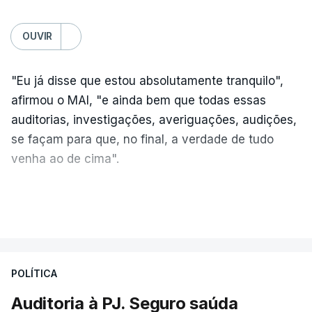
OUVIR
"Eu já disse que estou absolutamente tranquilo",
afirmou o MAI, "e ainda bem que todas essas
auditorias, investigações, averiguações, audições,
se façam para que, no final, a verdade de tudo
venha ao de cima".
A nova auditoria debruça-se sobre alegadas
VER MAIS
infrações financeiras detetadas numa auditoria
às contas da Judiciária, em 2023, sob a direção
de Luís Neves.
POLÍTICA
"Estou desejoso, se necessário for, de colaborar e
Auditoria à PJ. Seguro saúda