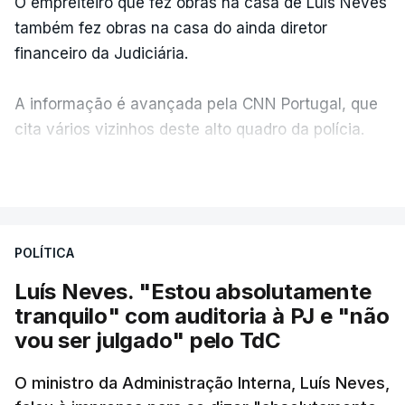
O empreiteiro que fez obras na casa de Luís Neves
também fez obras na casa do ainda diretor
financeiro da Judiciária.
A informação é avançada pela CNN Portugal, que
cita vários vizinhos deste alto quadro da polícia.
VER MAIS
Foi o diretor financeiro, Álvaro Pires, que assumiu a
responsabilidade de sugerir as instalações da
Construbarcelos para acolher um atrelado
POLÍTICA
apreendido numa operação de droga.
Luís Neves. "Estou absolutamente
tranquilo" com auditoria à PJ e "não
vou ser julgado" pelo TdC
O ministro da Administração Interna, Luís Neves,