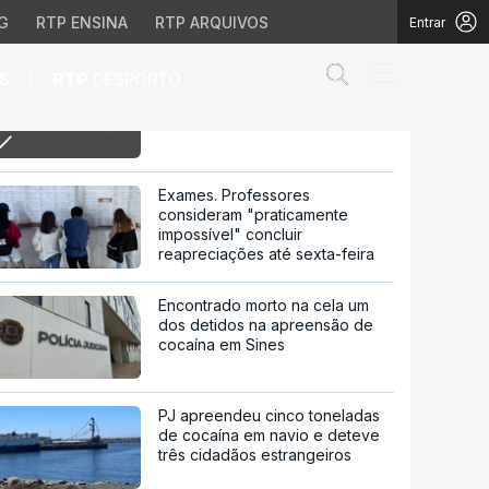
G
RTP ENSINA
RTP ARQUIVOS
Entrar
Abrir campo de
|
S
RTP
DESPORTO
17h Porto. Muitos jovens no
protesto pela habitação
 habitação
Exames. Professores
consideram "praticamente
impossível" concluir
reapreciações até sexta-feira
Encontrado morto na cela um
dos detidos na apreensão de
cocaína em Sines
PJ apreendeu cinco toneladas
de cocaína em navio e deteve
três cidadãos estrangeiros