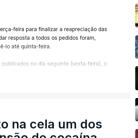
erça-feira para finalizar a reapreciação das
ar resposta a todos os pedidos foram,
-lo até quinta-feira.
publicados no dia seguinte (sexta-feira), o
ER MAIS
e 50 por cento dos mais de 20 mil pedidos de
voz da Missão Escola Pública, tem dúvidas de
.
o na cela um dos
os dias, apercebamo-nos que ainda estão a
preciações"
, disse a professora à agência
ensão de cocaína