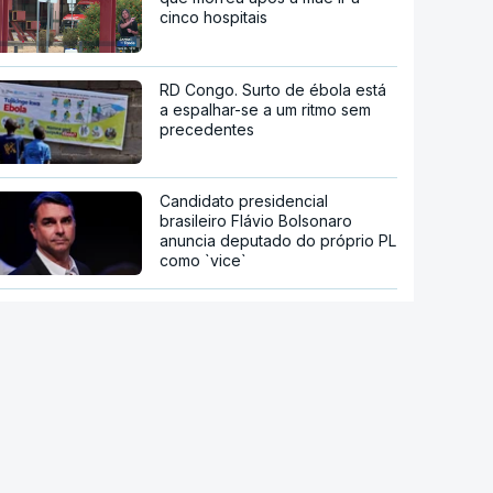
cinco hospitais
RD Congo. Surto de ébola está
a espalhar-se a um ritmo sem
precedentes
Candidato presidencial
brasileiro Flávio Bolsonaro
anuncia deputado do próprio PL
como `vice`
Han Kuang. Taiwan sob pressão
chinesa inicia dez dias de
manobras com milhares de
reservistas
Detenção de migrantes durante
Governo Trump nos EUA atinge
nível mais alto