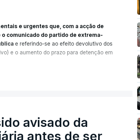
entais e urgentes que, com a acção de
e o comunicado do partido de extrema-
ública
e referindo-se ao efeito devolutivo dos
ivo) e o aumento do prazo para detenção em
ervas quanto à possibilidade de expulsar
ER MAIS
legal, se tiverem filhos menores.
gido o prazo de 60 dias, os imigrantes
seus pedidos de asilo tenham sido rejeitados
sido avisado da
m.
iária antes de ser
dade
e muito injusto para aqueles cidadãos