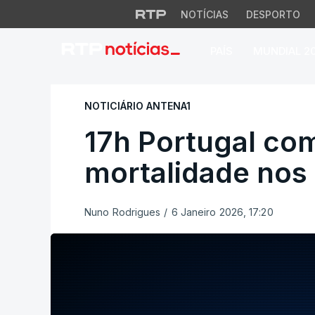
NOTÍCIAS
DESPORTO
PAÍS
MUNDIAL 2
17h Portugal com e
NOTICIÁRIO ANTENA1
17h Portugal co
mortalidade nos 
Nuno Rodrigues
/
6 Janeiro 2026, 17:20