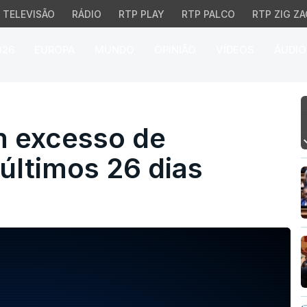
TELEVISÃO
RÁDIO
RTP PLAY
RTP PALCO
RTP ZIG ZA
026
EUROPA
MUNDO
OPINIÃO
VÍDEOS
ÁUDIO
xcesso de mortalidade 
m excesso de
últimos 26 dias