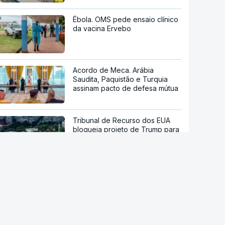
Ébola. OMS pede ensaio clínico
da vacina Ervebo
Acordo de Meca. Arábia
Saudita, Paquistão e Turquia
assinam pacto de defesa mútua
Tribunal de Recurso dos EUA
bloqueia projeto de Trump para
salão de baile
Reta final de execução. PRR
desembolsa 13.791 milhões de
euros até agosto
Viticultores do Douro em