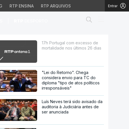
G
RTP ENSINA
RTP ARQUIVOS
Entrar
Abrir campo de
|
S
RTP
DESPORTO
nos últimos 26 dias
17h Portugal com excesso de
mortalidade nos últimos 26 dias
"Lei do Retorno". Chega
considera envio para TC do
diploma "tipo de atos políticos
irresponsáveis"
Luís Neves terá sido avisado da
auditoria à Judiciária antes de
ser anunciada