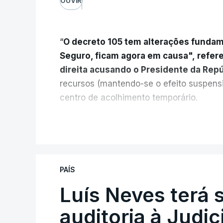
OUVIR
“
O decreto 105 tem alterações fundam
Seguro, ficam agora em causa", refer
direita acusando o Presidente da Rep
recursos (mantendo-se o efeito suspens
centro de acolhimento temporário.
Chega refere ainda que Seguro tem res
V
do país cidadãos adultos em situação i
“Com esta acção de Seguro, sendo atin
PAÍS
terão que ser libertados,
ainda que os 
Luís Neves terá 
pelas autoridades competentes”, refere
auditoria à Judic
“Isto é de uma enorme irresponsabili