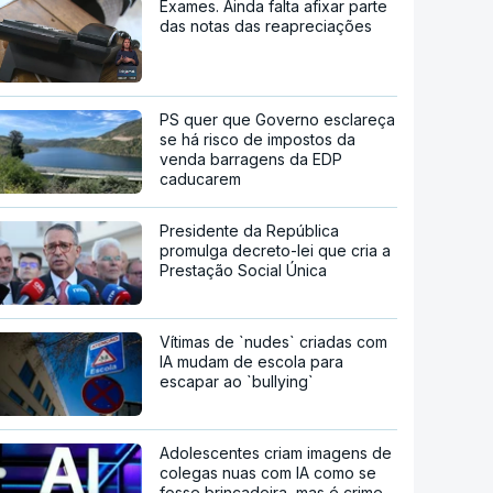
Exames. Ainda falta afixar parte
das notas das reapreciações
PS quer que Governo esclareça
se há risco de impostos da
venda barragens da EDP
caducarem
Presidente da República
promulga decreto-lei que cria a
Prestação Social Única
Vítimas de `nudes` criadas com
IA mudam de escola para
escapar ao `bullying`
Adolescentes criam imagens de
colegas nuas com IA como se
fosse brincadeira, mas é crime