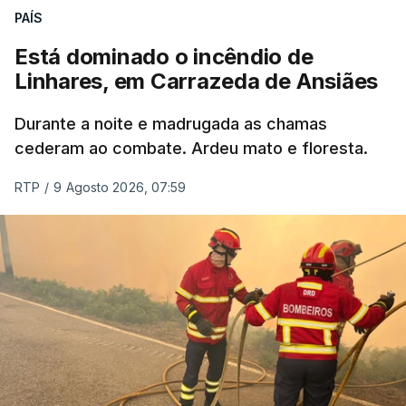
ERRO
100
PAÍS
ERROR ON HTML5 MEDIA ELEMENT
Está dominado o incêndio de
Linhares, em Carrazeda de Ansiães
ESTE CONTEÚDO ESTÁ NESTE
MOMENTO INDISPONÍVEL
Durante a noite e madrugada as chamas
cederam ao combate. Ardeu mato e floresta.
RTP
/
9 Agosto 2026, 07:59