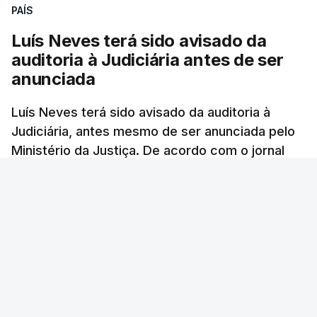
PAÍS
Luís Neves terá sido avisado da
auditoria à Judiciária antes de ser
anunciada
Luís Neves terá sido avisado da auditoria à
Judiciária, antes mesmo de ser anunciada pelo
Ministério da Justiça. De acordo com o jornal
Público, o governo admite desgaste, mas
mantém a confiança no ministro e aposta nas
investigações para preservar a PJ.
RTP Notícias
/
atualizado 8 Agosto 2026, 07:48