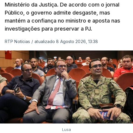
Ministério da Justiça. De acordo com o jornal
"Lei do Retorno". Chega
Público, o governo admite desgaste, mas
considera envio para TC do
mantém a confiança no ministro e aposta nas
diploma "tipo de atos
políticos irresponsáveis"
investigações para preservar a PJ.
8 Agosto 2026, 10:04
RTP Notícias
/
atualizado 8 Agosto 2026, 13:38
Presidente envia para o
Tribunal Constitucional
decreto sobre concessão
de asilo e retorno de
estrangeiros
atualizado 7 Agosto 2026, 18:47
TÓPICOS
Chega
Lusa