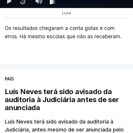
Lusa
Os resultados chegaram a conta gotas e com
erros. Há mesmo escolas que não as receberam.
ARTIGOS RELACIONADOS
PAÍS
Luís Neves terá sido avisado da
"Lei do Retorno".
auditoria à Judiciária antes de ser
Comunidades estrangeiras
anunciada
em Portugal apoiam decisão
de Seguro
Luís Neves terá sido avisado da auditoria à
atualizado 8 Agosto 2026, 13:36
Judiciária, antes mesmo de ser anunciada pelo