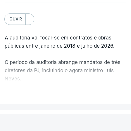
OUVIR
A auditoria vai focar-se em contratos e obras
públicas entre janeiro de 2018 e julho de 2026.
O período da auditoria abrange mandatos de três
diretores da PJ, incluindo o agora ministro Luís
Neves.
VER MAIS
A Judiciária confirma que foi o atual diretor quem
sugeriu esta auditoria e que a ministra concordou.
PAÍS
Não há prazos fixados para a conclusão desta
avaliação à Polícia Judiciária.