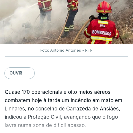
TÓPICOS
Fornos Algodres
,
Beiras Serra
Foto: António Antunes - RTP
OUVIR
ARTIGOS RELACIONADOS
Quase 170 operacionais e oito meios aéreos
"Lei do Retorno".
combatem hoje à tarde um incêndio em mato em
Comunidades estrangeiras
em Portugal apoiam decisão
Linhares, no concelho de Carrazeda de Ansiães,
de Seguro
indicou a Proteção Civil, avançando que o fogo
atualizado 8 Agosto 2026, 13:36
lavra numa zona de difícil acesso.