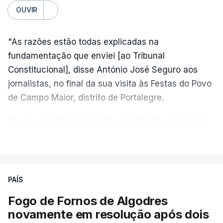
OUVIR
"As razões estão todas explicadas na
fundamentação que enviei [ao Tribunal
Constitucional], disse António José Seguro aos
jornalistas, no final da sua visita às Festas do Povo
de Campo Maior, distrito de Portalegre.
"Eu sou contra a imigração clandestina, é preciso
combater ferozmente a imigração ilegal,
VER MAIS
precisamos de regular a nossa imigração e
precisamos de defender as nossas fronteiras e
nada disto é incompatível com tratarmos com
PAÍS
dignidade as pessoas, designadamente menores e
Fogo de Fornos de Algodres
crianças", acrescentou.
novamente em resolução após dois