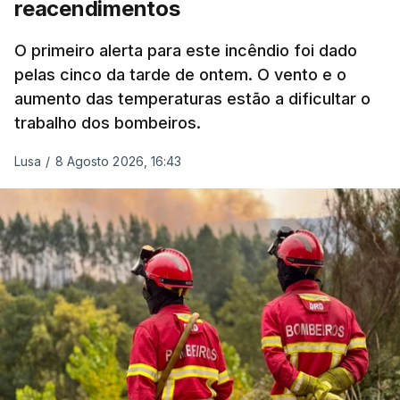
reacendimentos
António José Seguro mostrou dúvidas sobre se é
garantido o superior interesse da criança.
O primeiro alerta para este incêndio foi dado
pelas cinco da tarde de ontem. O vento e o
aumento das temperaturas estão a dificultar o
trabalho dos bombeiros.
ERRO
100
ERROR ON HTML5 MEDIA ELEMENT
Lusa
/
8 Agosto 2026, 16:43
ESTE CONTEÚDO ESTÁ NESTE
MOMENTO INDISPONÍVEL
O Chega considerou "de uma enorme gravidade" a
decisão do Presidente da República
de enviar para
o Tribunal Constitucional o decreto sobre retorno
de estrangeiros, sustentando tratar-se de "uma