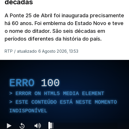
décadas
A Ponte 25 de Abril foi inaugurada precisamente
há 60 anos. Foi emblema do Estado Novo e teve
o nome do ditador. São seis décadas em
períodos diferentes da história do país.
RTP
/
atualizado 6 Agosto 2026, 13:53
ERRO
100
ERROR ON HTML5 MEDIA ELEMENT
ESTE CONTEÚDO ESTÁ NESTE MOMENTO
INDISPONÍVEL