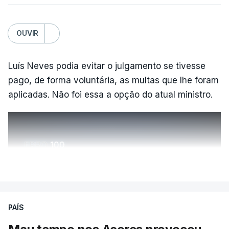
OUVIR
Luís Neves podia evitar o julgamento se tivesse
pago, de forma voluntária, as multas que lhe foram
aplicadas. Não foi essa a opção do atual ministro.
ERRO
100
ERROR ON HTML5 MEDIA ELEMENT
VER MAIS
ESTE CONTEÚDO ESTÁ NESTE
MOMENTO INDISPONÍVEL
PAÍS