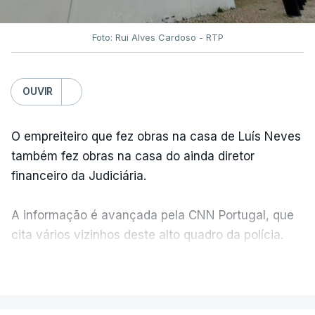
Foto: Rui Alves Cardoso - RTP
OUVIR
O empreiteiro que fez obras na casa de Luís Neves
também fez obras na casa do ainda diretor
financeiro da Judiciária.
A informação é avançada pela CNN Portugal, que
cita vários vizinhos deste alto quadro da polícia.
VER MAIS
Foi o diretor financeiro, Álvaro Pires, que assumiu a
responsabilidade de sugerir as instalações da
Construbarcelos para acolher um atrelado