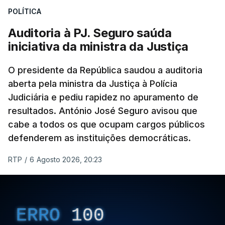
POLÍTICA
apreendido numa operação de droga.
Auditoria à PJ. Seguro saúda
iniciativa da ministra da Justiça
O presidente da República saudou a auditoria
aberta pela ministra da Justiça à Polícia
Judiciária e pediu rapidez no apuramento de
resultados. António José Seguro avisou que
cabe a todos os que ocupam cargos públicos
defenderem as instituições democráticas.
RTP
/
6 Agosto 2026, 20:23
ERRO
100