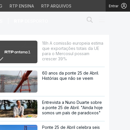
G
RTP ENSINA
RTP ARQUIVOS
Entrar
Abrir campo de
|
S
RTP
DESPORTO
rtações totais da UE p
18h A comissão europeia estima
que exportações totais da UE
para o Mercosul possam
crescer 39%
60 anos da ponte 25 de Abril.
Histórias que não se veem
Entrevista a Nuno Duarte sobre
a ponte 25 de Abril. "Ainda hoje
somos um país de paradoxos"
Ponte 25 de Abril celebra seis