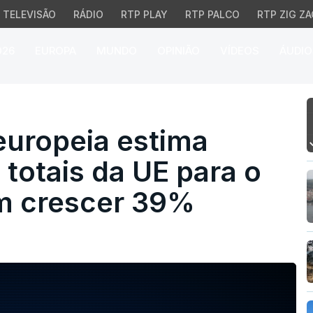
TELEVISÃO
RÁDIO
RTP PLAY
RTP PALCO
RTP ZIG ZA
026
EUROPA
MUNDO
OPINIÃO
VÍDEOS
ÁUDIO
ropeia estima que expo
europeia estima
totais da UE para o
m crescer 39%