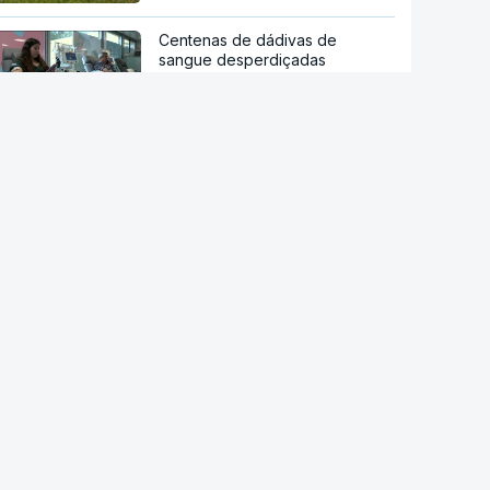
Centenas de dádivas de
sangue desperdiçadas
Novos Certificados de Aforro
atraem investimento das famílias
Após tempestades. "Praias
mantêm capacidade de
recuperação natural" mas
"gradual e irregular"
NASA confirma que destroços
de foguetão da SpaceX
atingiram a Lua
Principais cidades italianas em