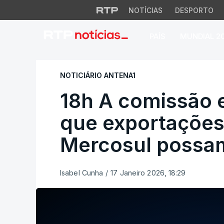
NOTÍCIAS
DESPORTO
PAÍS
MUNDIAL 2
18h A comissão eu
NOTICIÁRIO ANTENA1
18h A comissão 
que exportações 
Mercosul possa
Isabel Cunha
/
17 Janeiro 2026, 18:29