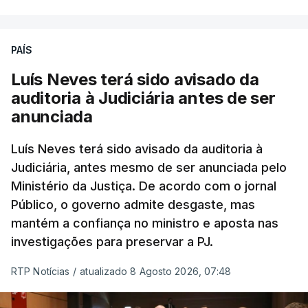
Chega refere ainda que Seguro tem reservas
PAÍS
quanto à possibilidade de expulsar do país
cidadãos adultos em situação ilegal, se
Luís Neves terá sido avisado da
tiverem filhos menores.
auditoria à Judiciária antes de ser
anunciada
“Com esta acção de Seguro, sendo atingido o
prazo de 60 dias, os imigrantes terão que ser
Luís Neves terá sido avisado da auditoria à
Judiciária, antes mesmo de ser anunciada pelo
libertados,
ainda que os seus pedidos de asilo
Ministério da Justiça. De acordo com o jornal
tenham sido rejeitados pelas autoridades
Público, o governo admite desgaste, mas
competentes”, referem.
mantém a confiança no ministro e aposta nas
investigações para preservar a PJ.
“Isto é de uma enorme irresponsabilidade
e
muito injusto para aqueles cidadãos estrangeiros
RTP Notícias
/
atualizado 8 Agosto 2026, 07:48
que cumpriram efetivamente todos os passos para
poderem entrar e residir legalmente em Portugal”,