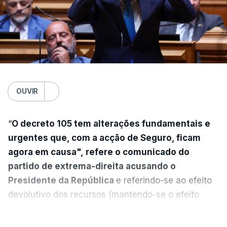
OUVIR
“
O decreto 105 tem alterações fundamentais e
urgentes que, com a acção de Seguro, ficam
agora em causa", refere o comunicado do
partido de extrema-direita acusando o
Presidente da República
e referindo-se ao efeito
devolutivo dos recursos (mantendo-se o efeito
suspensivo) e o aumento do prazo para detenção
VER MAIS
em centro de acolhimento temporário.