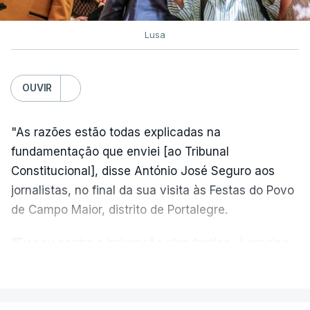
Lusa
OUVIR
"As razões estão todas explicadas na
fundamentação que enviei [ao Tribunal
Constitucional], disse António José Seguro aos
jornalistas, no final da sua visita às Festas do Povo
de Campo Maior, distrito de Portalegre.
"Eu sou contra a imigração clandestina, é preciso
combater ferozmente a imigração ilegal,
VER MAIS
precisamos de regular a nossa imigração e
precisamos de defender as nossas fronteiras e