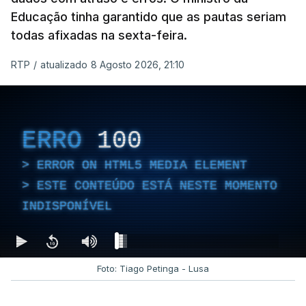
Educação tinha garantido que as pautas seriam
todas afixadas na sexta-feira.
RTP
/
atualizado 8 Agosto 2026, 21:10
ERRO
100
ERROR ON HTML5 MEDIA ELEMENT
ESTE CONTEÚDO ESTÁ NESTE MOMENTO
INDISPONÍVEL
Foto: Tiago Petinga - Lusa