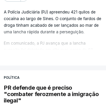
A Polícia Judiciária (PJ) apreendeu 421 quilos de
cocaína ao largo de Sines. O conjunto de fardos de
droga tinham acabado de ser lançados ao mar de
uma lancha rápida durante a perseguição.
Em comunicado, a PJ avança que a lancha
suspeita foi detetada em alto mar, cerca de 60
milhas náuticas ao largo de Sines.
VER MAIS
A apreensão aconteceu na tarde desta sexta-feira,
desencadeando uma ação de prevenção
POLÍTICA
desencadeada pela Polícia Judiciária, em
PR defende que é preciso
articulação com a Marinha, a Autoridade Marítima
"combater ferozmente a imigração
Nacional e a Força Aérea.
ilegal"
O ano de 2026 tem sido um ano de recordes: foi