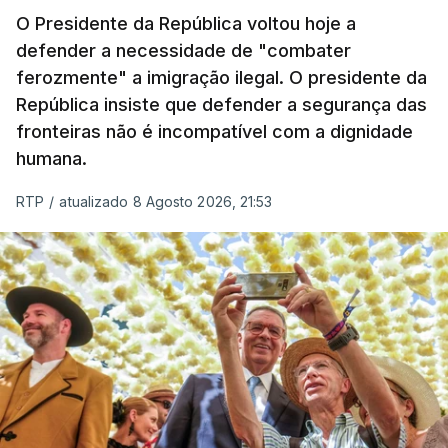
O Presidente da República voltou hoje a
apreendida mais cocaína até ao momento de que
defender a necessidade de "combater
em todo o ano de 2025.
ferozmente" a imigração ilegal. O presidente da
A ação de prevenção visa a deteção em alto mar
República insiste que defender a segurança das
de embarcações de alta velocidade (EAV) que
fronteiras não é incompatível com a dignidade
humana.
utilizam a costa nacional para o tráfico de droga.
RTP
/
atualizado 8 Agosto 2026, 21:53
c/ Lusa