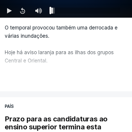
O temporal provocou também uma derrocada e
várias inundações.
Hoje há aviso laranja para as ilhas dos grupos
Central e Oriental.
Durante a noite e a manhã foram registadas 19 mil
VER MAIS
descargas elétricas, nos grupos central e oriental
do arquipélago dos Açores.
PAÍS
A ilha mais atingida pela forte trovoada foi a do
Prazo para as candidaturas ao
Pico.
ensino superior termina esta