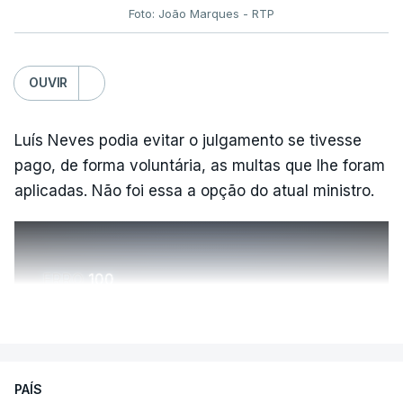
Foto: João Marques - RTP
OUVIR
Luís Neves podia evitar o julgamento se tivesse
pago, de forma voluntária, as multas que lhe foram
aplicadas. Não foi essa a opção do atual ministro.
ERRO
100
ERROR ON HTML5 MEDIA ELEMENT
VER MAIS
ESTE CONTEÚDO ESTÁ NESTE
MOMENTO INDISPONÍVEL
PAÍS