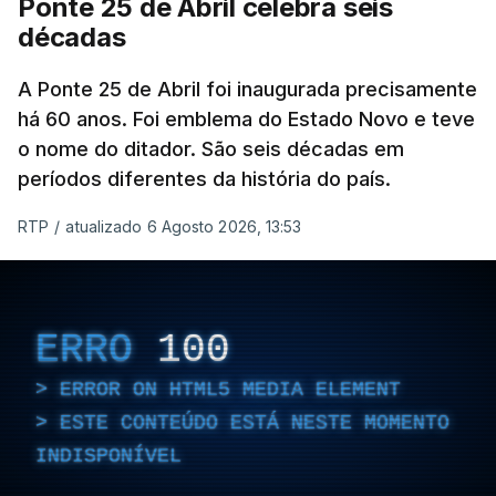
Ponte 25 de Abril celebra seis
décadas
A Ponte 25 de Abril foi inaugurada precisamente
há 60 anos. Foi emblema do Estado Novo e teve
o nome do ditador. São seis décadas em
períodos diferentes da história do país.
RTP
/
atualizado 6 Agosto 2026, 13:53
ERRO
100
ERROR ON HTML5 MEDIA ELEMENT
ESTE CONTEÚDO ESTÁ NESTE MOMENTO
INDISPONÍVEL