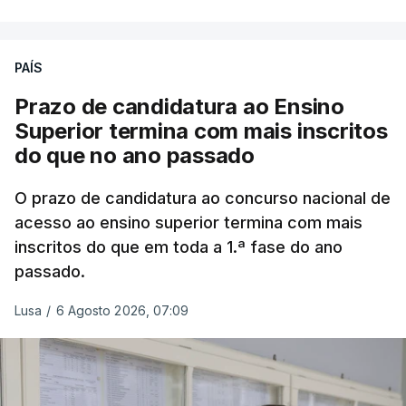
Em
São Jorge
houve duas: na freguesia da
Urzelina, no concelho de Velas, foi registada uma
PAÍS
inundação numa habitação e houve um
deslizamento de terras numa estrada nos Nortes,
Prazo de candidatura ao Ensino
que entretanto já foi parcialmente desobstruída.
Superior termina com mais inscritos
do que no ano passado
Na
Terceira
, na Praia da Vitória, o mau tempo
deixou o parque de campismo sem condições
O prazo de candidatura ao concurso nacional de
acesso ao ensino superior termina com mais
foram por isso realojadas 67 pessoas no parque de
inscritos do que em toda a 1.ª fase do ano
estacionamento da escola profissional, como
passado.
explicou à RTP Antena 1 Vânia Ferreira, presidente
da Câmara Municipal da Praia da Vitória.
Lusa
/
6 Agosto 2026, 07:09
ERRO
100