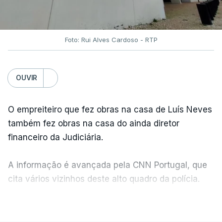
Foto: Rui Alves Cardoso - RTP
OUVIR
O empreiteiro que fez obras na casa de Luís Neves
também fez obras na casa do ainda diretor
financeiro da Judiciária.
A informação é avançada pela CNN Portugal, que
cita vários vizinhos deste alto quadro da polícia.
VER MAIS
Foi o diretor financeiro, Álvaro Pires, que assumiu a
responsabilidade de sugerir as instalações da