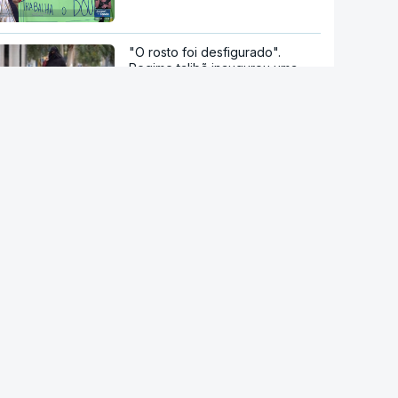
"O rosto foi desfigurado".
Regime talibã inaugurou uma
nova era de mulheres
assassinadas
Milhares de escuteiros em
acampamento regional
Moledo é o "lugar de verão" de
milhares de pessoas
Kanye West em Portugal.
Polémicas não cancelaram o
concerto no Algarve