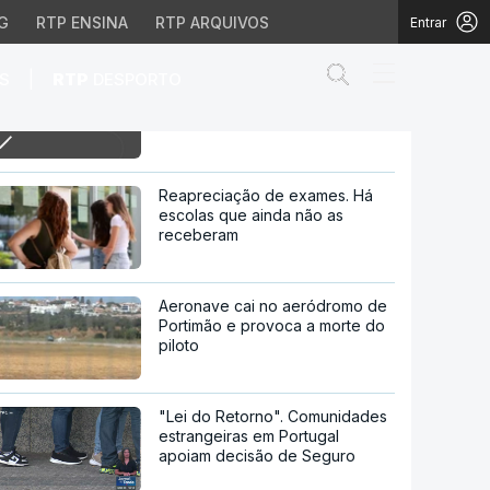
G
RTP ENSINA
RTP ARQUIVOS
Entrar
Abrir campo de
|
S
RTP
DESPORTO
18h Bebé nasce no carro
depois de ida ao hospital
hospital
Reapreciação de exames. Há
escolas que ainda não as
receberam
Aeronave cai no aeródromo de
Portimão e provoca a morte do
piloto
"Lei do Retorno". Comunidades
estrangeiras em Portugal
apoiam decisão de Seguro