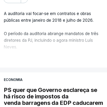
A auditoria vai focar-se em contratos e obras
públicas entre janeiro de 2018 e julho de 2026.
O período da auditoria abrange mandatos de três
diretores da PJ, incluindo o agora ministro Luís
Neves.
VER MAIS
A Judiciária confirma que foi o atual diretor quem
sugeriu esta auditoria e que a ministra concordou.
ECONOMIA
Não há prazos fixados para a conclusão desta
avaliação à Polícia Judiciária.
PS quer que Governo esclareça se
há risco de impostos da
Do início da polémica com a revelação de obras a
venda barragens da EDP caducarem