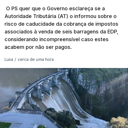
título pessoal, numa propriedade no Alentejo, feitas
pelo mesmo empreiteiro contratado 17 vezes para
O PS quer que o Governo esclareça se a
Autoridade Tributária (AT) o informou sobre o
obras na Polícia Judiciária (PJ) até aos últimos dias,
risco de caducidade da cobrança de impostos
em que até do Governo surgiram ordens para mais
associados à venda de seis barragens da EDP,
inquéritos e averiguações aos seus mandatos à
considerando incompreensível caso estes
frente da polícia criminal, Luís Neves está há
acabem por não ser pagos.
praticamente um mês sem sair do topo das
notícias.
Lusa
/
cerca de uma hora
ARTIGOS RELACIONADOS
Nova polémica com Luís
Neves. Ministro nega
favorecimento a construtora
DST