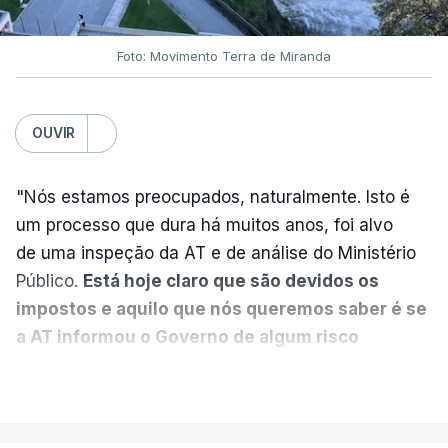
7 Agosto 2026, 20:28
Foto: Movimento Terra de Miranda
Partidos criticam silêncio de
Luís Montenegro nas
polémicas com Luís Neves
OUVIR
atualizado 7 Agosto 2026, 21:04
"Nós estamos preocupados, naturalmente. Isto é
Diretor financeiro da PJ
um processo que dura há muitos anos, foi alvo
nega que Construbarcelos
tenha feito obras na casa
de uma inspeção da AT e de análise do Ministério
onde vive
Público.
Está hoje claro que são devidos os
atualizado 7 Agosto 2026, 15:56
impostos e aquilo que nós queremos saber é se
a AT informou o Governo de algum risco
Auditoria à PJ foi pedida por
caducidade
", disse, em declarações à Lusa, o
VER MAIS
atual diretor
deputado do PS Miguel Costa Matos.
atualizado 7 Agosto 2026, 20:20
Na sequência de notícias desta semana sobre o