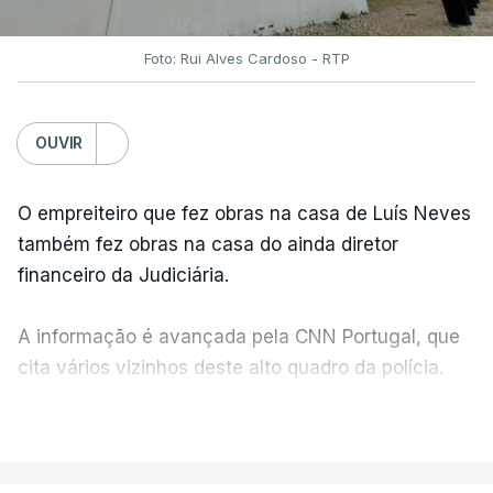
Foto: Rui Alves Cardoso - RTP
OUVIR
O empreiteiro que fez obras na casa de Luís Neves
também fez obras na casa do ainda diretor
financeiro da Judiciária.
A informação é avançada pela CNN Portugal, que
cita vários vizinhos deste alto quadro da polícia.
VER MAIS
Foi o diretor financeiro, Álvaro Pires, que assumiu a
responsabilidade de sugerir as instalações da
Construbarcelos para acolher um atrelado