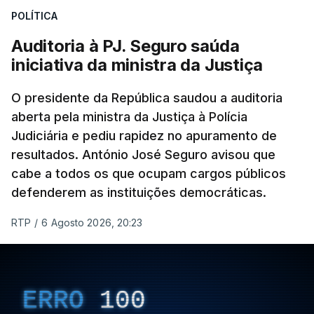
POLÍTICA
apreendido numa operação de droga.
Auditoria à PJ. Seguro saúda
iniciativa da ministra da Justiça
O presidente da República saudou a auditoria
aberta pela ministra da Justiça à Polícia
Judiciária e pediu rapidez no apuramento de
resultados. António José Seguro avisou que
cabe a todos os que ocupam cargos públicos
defenderem as instituições democráticas.
RTP
/
6 Agosto 2026, 20:23
ERRO
100