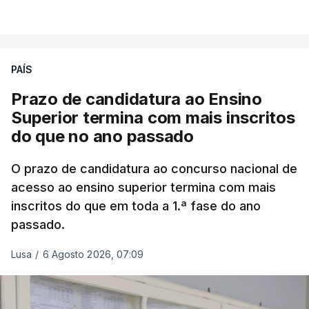
VER MAIS
Em
São Jorge
houve duas: na freguesia da
Urzelina, no concelho de Velas, foi registada uma
PAÍS
inundação numa habitação e houve um
deslizamento de terras numa estrada nos Nortes,
Prazo de candidatura ao Ensino
que entretanto já foi parcialmente desobstruída.
Superior termina com mais inscritos
do que no ano passado
Na
Terceira
, na Praia da Vitória, o mau tempo
deixou o parque de campismo sem condições
O prazo de candidatura ao concurso nacional de
acesso ao ensino superior termina com mais
foram por isso realojadas 67 pessoas no parque de
inscritos do que em toda a 1.ª fase do ano
estacionamento da escola profissional, como
passado.
explicou à RTP Antena 1 Vânia Ferreira, presidente
da Câmara Municipal da Praia da Vitória.
Lusa
/
6 Agosto 2026, 07:09