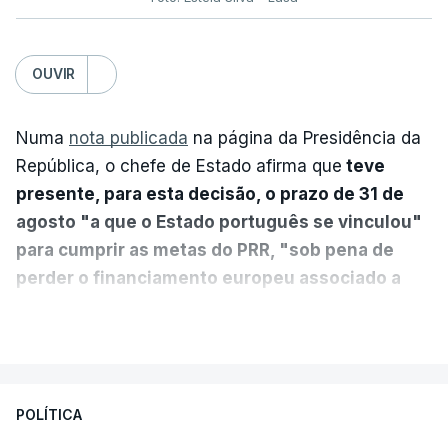
OUVIR
Numa
nota publicada
na página da Presidência da
República, o chefe de Estado afirma que
teve
presente, para esta decisão, o prazo de 31 de
agosto "a que o Estado português se vinculou"
para cumprir as metas do PRR, "sob pena de
perder o financiamento europeu associado a
essa reforma específica".
VER MAIS
António José Seguro entende que a reforma reúne
treze apoios sociais "num só" e pretende "tornar o
POLÍTICA
sistema mais simples, mais justo e transparente".