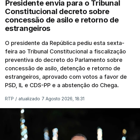
Presidente envia para o Tribunal
"Sempre que seja possível reduzir burocracias,
Constitucional decreto sobre
eliminar sobreposições e garantir que os apoios
concessão de asilo e retorno de
chegam a quem mais necessita, estaremos a dar
estrangeiros
um passo na direção certa", argumenta o
O presidente da República pediu esta sexta-
Presidente da República.
feira ao Tribunal Constitucional a fiscalização
preventiva do decreto do Parlamento sobre
Assegurar que "ninguém é
concessão de asilo, detenção e retorno de
prejudicado"
estrangeiros, aprovado com votos a favor de
PSD, IL e CDS-PP e a abstenção do Chega.
RTP
/
atualizado 7 Agosto 2026, 18:31
O Preisdente deixa, no entanto, deixa alguns
avisos:
uma reforma desta dimensão "deve ter
como primeiro critério a proteção das pessoas"
e "nenhum processo de simplificação pode
traduzir-se numa diminuição da proteção